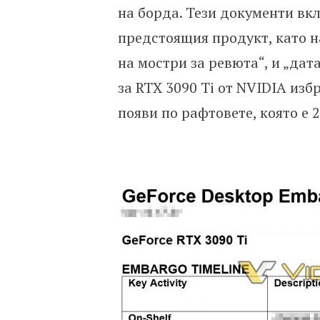
на борда. Тези документи вкл
предстоящия продукт, като н
на мостри за ревюта“, и „да
за RTX 3090 Ti от NVIDIA изб
появи по рафтовете, която е 2