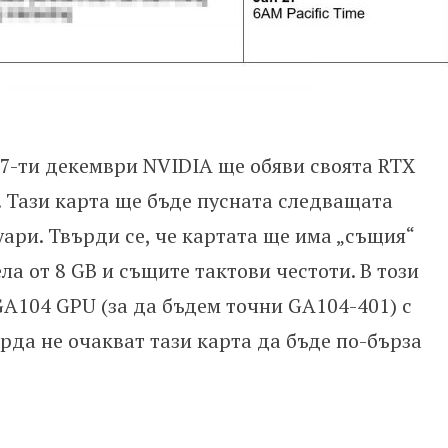
17-ти декември NVIDIA ще обяви своята RTX
. Тази карта ще бъде пусната следващата
уари. Твърди се, че картата ще има „същия“
а от 8 GB и същите тактови честоти. В този
GA104 GPU (за да бъдем точни GA104-401) с
рда не очакват тази карта да бъде по-бърза