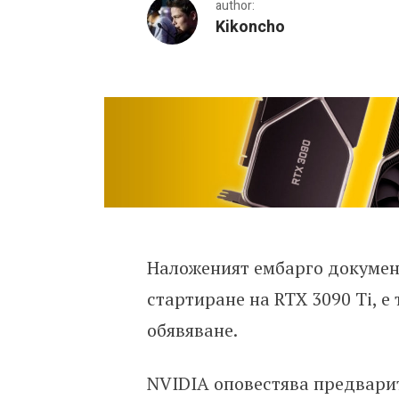
author:
Kikoncho
NVIDIA GeForce RTX 3090 
Наложеният ембарго документ
стартиране на RTX 3090 Ti, е
обявяване.
NVIDIA оповестява предварит