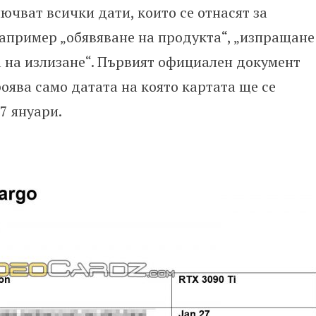
ючват всички дати, които се отнасят за
апример „обявяване на продукта“, „изпращане
та на излизане“. Първият официален документ
роява само датата на която картата ще се
7 януари.