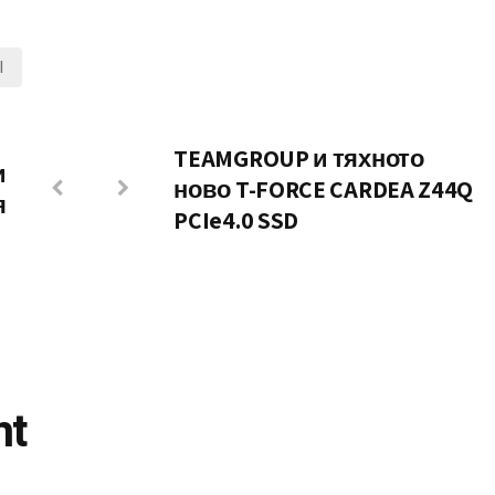
I
TEAMGROUP и тяхното
и
ново T-FORCE CARDEA Z44Q
я
PCIe4.0 SSD
nt