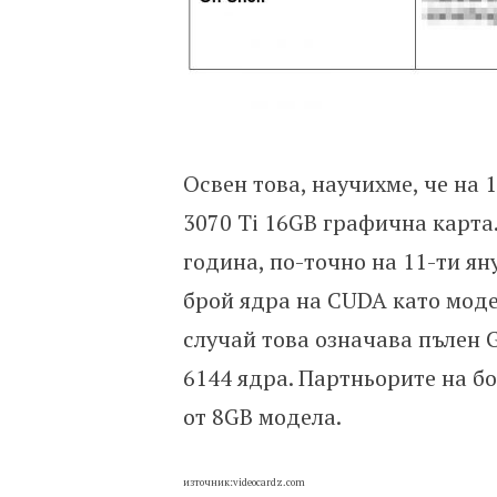
Освен това, научихме, че на 
3070 Ti 16GB графична карта
година, по-точно на 11-ти ян
брой ядра на CUDA като модел
случай това означава пълен 
6144 ядра. Партньорите на бо
от 8GB модела.
източник:videocardz.com