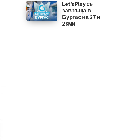
Let’s Play се
завръща в
Бургас на 27 и
28ми