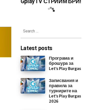
GplayTV СТРИЙМЪРИ!
3070 Ti 16GB на 11-ти януари
Search
for:
Latest posts
Програма и
брошура за
Let’s Play Burgas
Записвания и
правила за
турнирите на
Let’s Play Burgas
2026