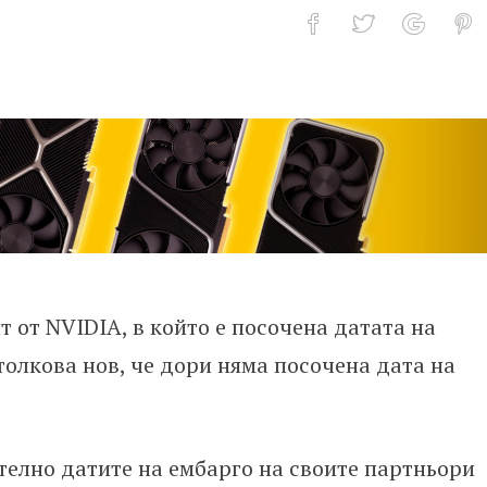
Ti ще излезе на 27-ми януари, RTX 
 от NVIDIA, в който е посочена датата на
 толкова нов, че дори няма посочена дата на
елно датите на ембарго на своите партньори