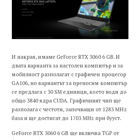
И накрая, имаме GeForce RTX 3060 6 GB. И
двата варианта за настолен компютър и за
мобилност разполагат с графичен процесор
GA106, но вариантът за преносим компютър
се предлага с 30 SM единици, което води до
общо 3840 ядра CUDA. Графичният чип ще
разполага с честоти, започващи от 1283 MHz
база и ще достигат до 1703 MHz при бууст.
GeForce RTX 3060 6 GB ще включва TGP от