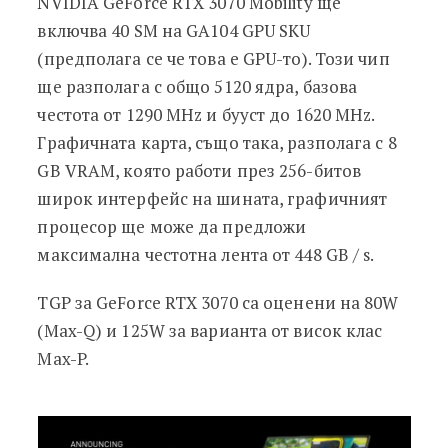
NVIDIA GeForce RTX 3070 Mobility ще
включва 40 SM на GA104 GPU SKU
(предполага се че това е GPU-то). Този чип
ще разполага с общо 5120 ядра, базова
честота от 1290 MHz и бууст до 1620 MHz.
Графичната карта, също така, разполага с 8
GB VRAM, която работи през 256-битов
широк интерфейс на шината, графичният
процесор ще може да предложи
максимална честотна лента от 448 GB / s.
TGP за GeForce RTX 3070 са оценени на 80W
(Max-Q) и 125W за варианта от висок клас
Max-P.