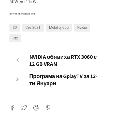
60W до 115W.
източник:wccftech.com
30
Ces 2021
Mobility Gpu
Nvidia
Rtx
NVIDIA обявиха RTX 3060 с
12 GB VRAM
Програма на GplayTV за 13-
ти Януари