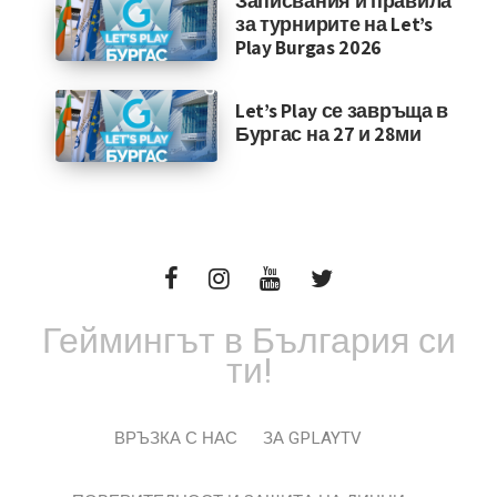
Записвания и правила
за турнирите на Let’s
Play Burgas 2026
Let’s Play се завръща в
Бургас на 27 и 28ми
Геймингът в България си
ти!
ВРЪЗКА С НАС
ЗА GPLAYTV