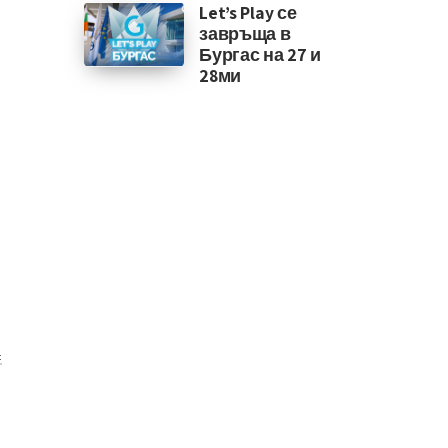
Let’s Play се
завръща в
Бургас на 27 и
28ми