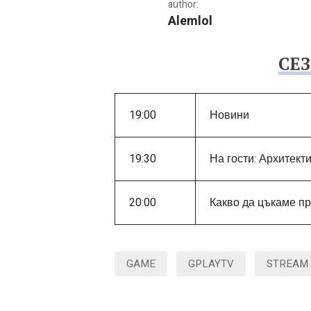
author:
Alemlol
СЕЗ
Програма на GplayTV за
19:00
Новини
19:30
На гости: Архитект
20:00
Какво да цъкаме пр
GAME
GPLAYTV
STREAM