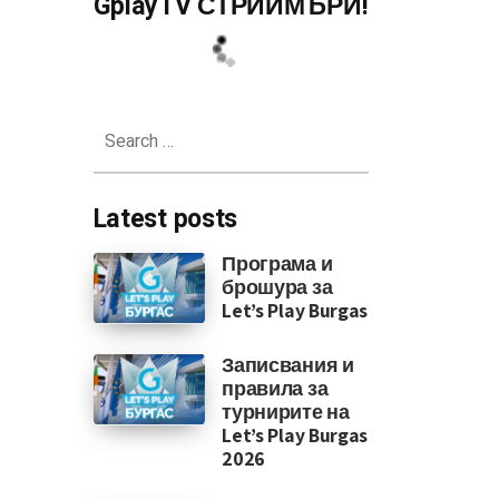
GplayTV СТРИЙМЪРИ!
Search
for:
Latest posts
Програма и
брошура за
Let’s Play Burgas
Записвания и
правила за
турнирите на
Let’s Play Burgas
2026