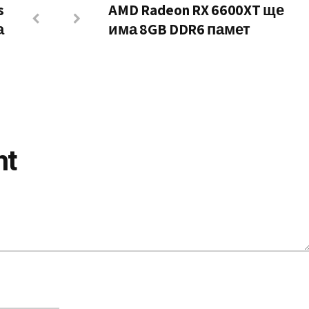
s
AMD Radeon RX 6600XT ще
а
има 8GB DDR6 памет
nt