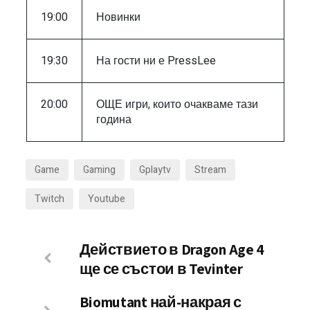
19:00
Новинки
19:30
На гости ни е PressLee
20:00
ОЩЕ игри, които очакваме тази
година
Game
Gaming
Gplaytv
Stream
Twitch
Youtube
Действието в Dragon Age 4
ще се състои в Tevinter
Biomutant най-накрая с