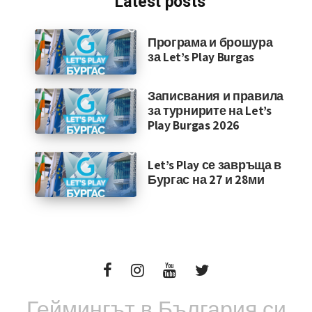
Latest posts
Програма и брошура
за Let’s Play Burgas
Записвания и правила
за турнирите на Let’s
Play Burgas 2026
Let’s Play се завръща в
Бургас на 27 и 28ми
Геймингът в България си