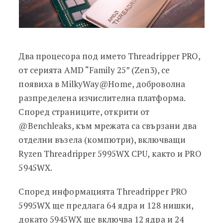
Два процесора под името Threadripper PRO,
от серията AMD “Family 25” (Zen3), се
появиха в MilkyWay@Home, доброволна
разпределена изчислителна платформа.
Според страниците, открити от
@Benchleaks, към мрежата са свързани два
отделни възела (компютри), включващи
Ryzen Threadripper 5995WX CPU, както и PRO
5945WX.
Според информацията Threadripper PRO
5995WX ще предлага 64 ядра и 128 нишки,
докато 5945WX ще включва 12 ядра и 24