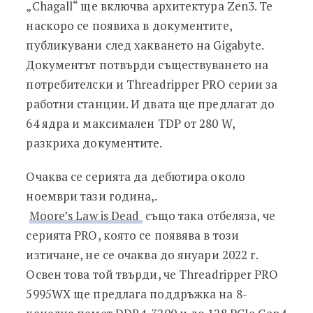
„Chagall“ ще включва архитектура Zen3. Те
наскоро се появиха в документите,
публикувани след хакването на Gigabyte.
Документът потвърди съществуването на
потребителски и Threadripper PRO серии за
работни станции. И двата ще предлагат до
64 ядра и максимален TDP от 280 W,
разкриха документите.
Очаква се серията да дебютира около
ноември тази година,.
Moore’s Law is Dead
също така отбеляза, че
серията PRO, която се появява в този
изтичане, не се очаква до януари 2022 г.
Освен това той твърди, че Threadripper PRO
5995WX ще предлага поддръжка на 8-