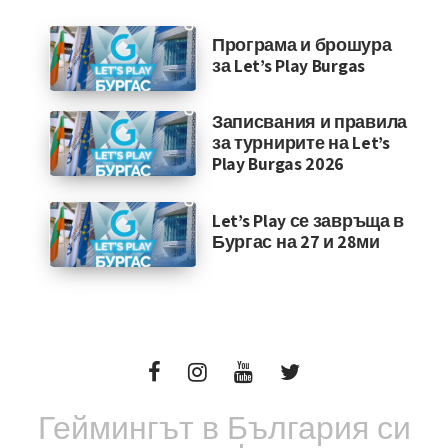
Програма и брошура
за Let’s Play Burgas
Записвания и правила
за турнирите на Let’s
Play Burgas 2026
Let’s Play се завръща в
Бургас на 27 и 28ми
Геймингът в България си