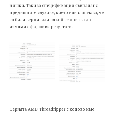
нишки. Такива спецификации съвпадат с
предишните слухове, което или означава, че
са били верни, или някой се опитва да
измами с фалшиви резултати.
Серията AMD Threadripper с кодово име