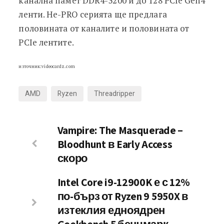
канална памет DDR4-3200 и до 128 PCIe Gen4
ленти. Не-PRO серията ще предлага
половината от каналите и половината от
PCIe лентите.
източник:videocardz.com
AMD
Ryzen
Threadripper
Vampire: The Masquerade –
Bloodhunt в Early Access
скоро
Intel Core i9-12900K е с 12%
по-бърз от Ryzen 9 5950X в
изтеклия едноядрен