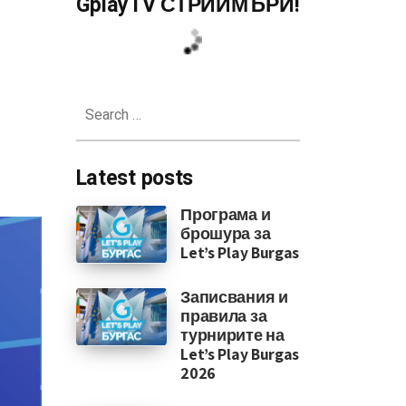
GplayTV СТРИЙМЪРИ!
Search
for:
Latest posts
Програма и
брошура за
Let’s Play Burgas
Записвания и
правила за
турнирите на
Let’s Play Burgas
2026