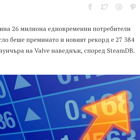
ина 26 милиона едновременни потребители
сло беше преминато и новият рекорд е 27 384
лаунчъра на Valve наведнъж, според SteamDB.