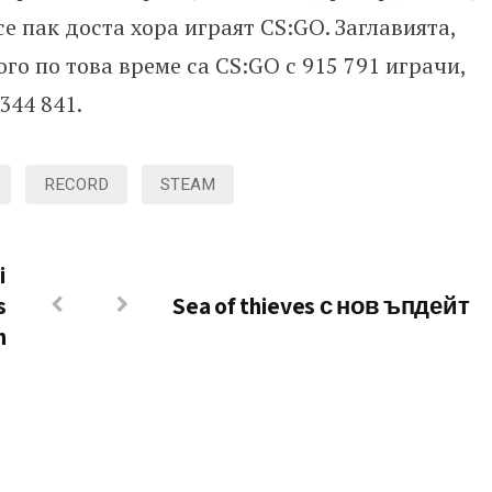
се пак доста хора играят CS:GO. Заглавията,
го по това време са CS:GO с 915 791 играчи,
344 841.
RECORD
STEAM
i
s
Sea of thieves с нов ъпдейт
n