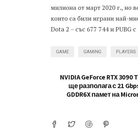
милиона от март 2020 г., но в
които са били играни най-мно
Dota 2 – със 677 744 и PUBG с 
GAME
GAMING
PLAYERS
NVIDIA GeForce RTX 3090 T
ще разполага с 21 Gbp
GDDR6X памет на Micro