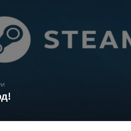
РИ
рд!