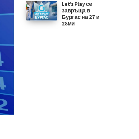
Let’s Play се
завръща в
Бургас на 27 и
28ми