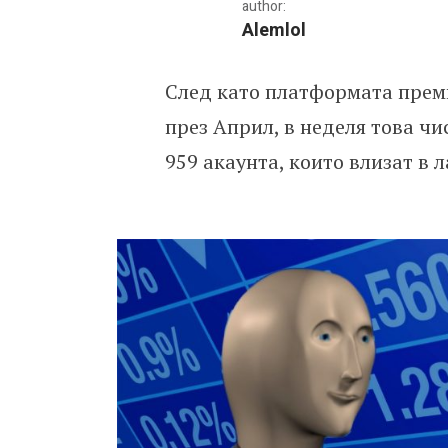
author:
Alemlol
След като платформата прем
Steam с нов рекорд!
през Април, в неделя това чи
959 акаунта, които влизат в 