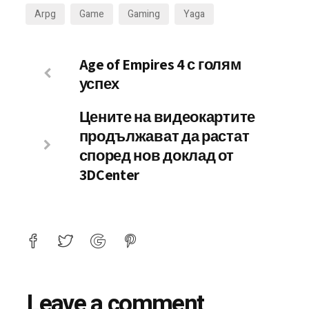
Arpg
Game
Gaming
Yaga
Age of Empires 4 с голям
успех
Цените на видеокартите
продължават да растат
според нов доклад от
3DCenter
Leave a comment