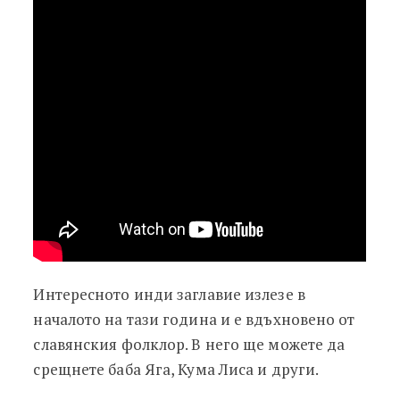
Интересното инди заглавие излезе в
началото на тази година и е вдъхновено от
славянския фолклор. В него ще можете да
срещнете баба Яга, Кума Лиса и други.