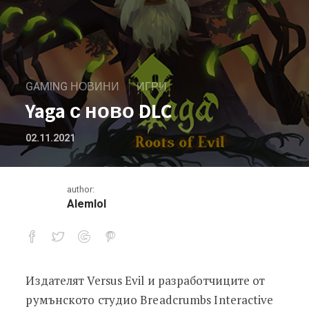
GAMING НОВИНИ
ИГРИ
Yaga с ново DLC
02.11.2021
author:
Alemlol
Издателят Versus Evil и разработчиците от
Yaga с ново DLC
румънското студио Breadcrumbs Interactivе