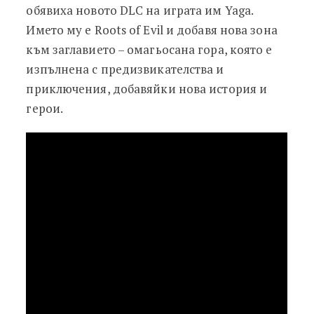
обявиха новото DLC на играта им Yaga.
Името му е Roots of Evil и добавя нова зона
към заглавието – омагьосана гора, която е
изпълнена с предизвикателства и
приключения, добавяйки нова история и
герои.