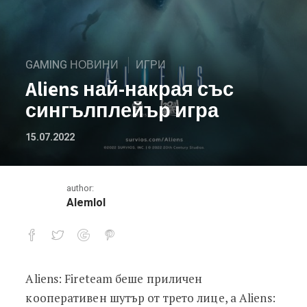
GAMING НОВИНИ
ИГРИ
Aliens най-накрая със
сингълплейър игра
15.07.2022
author:
Alemlol
Aliens: Fireteam беше приличен
Aliens най-накрая със сингълплейъ
кооперативен шутър от трето лице, а Aliens: