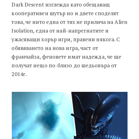
Dark Descent изглежда като обещаващ
кооперативен шутър но и двете споделят
това, че нито една от тях не прилича на Alien
Isolation, една от най-напрегнатите и
ужасяващи хорър игри, правени някога. С
обявяването на нова игра, част от
франчайза, феновете имат надежда, че ще
получат нещо по-близо до шедьовъра от
2014г.