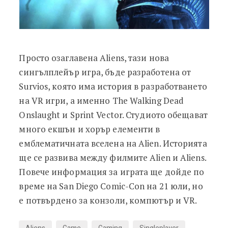
Просто озаглавена Aliens, тази нова
сингълплейър игра, бъде разработена от
Survios, която има история в разработването
на VR игри, а именно The Walking Dead
Onslaught и Sprint Vector. Студиото обещават
много екшън и хорър елементи в
емблематичната вселена на Alien. Историята
ще се развива между филмите Alien и Aliens.
Повече информация за играта ще дойде по
време на San Diego Comic-Con на 21 юли, но
е потвърдено за конзоли, компютър и VR.