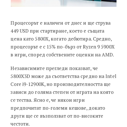
Процесорът е наличен от днес и ще струва
449 USD при стартиране, което е същата
цена като 5800X, когато дебютира. Средно,
процесорът е с 15% по-бърз от Ryzen 9 5900X
в игри, според собствените оценки на AMD.
Независимите прегледи показват, че
5800X3D може да съответства средно на Intel
Core i9-12900K, но производителността ще
зависи до голяма степен от играта на която
се тества. Ясно е, че някои игри
предпочитат по-големи кешове, докато
други ще се възползват от по-високите
честоти.