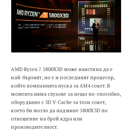
AMD Ryzen 7 5800X3D може наистина да е
най-бързият, но е и последният процесор,
който компанията пуска за AM4 сокет. В
момента няма слухове за нещо по-способно,
оборудвано с 3D V-Cache за този сокет,
което би могло да надмине 5800X3D по
отношение на брой ядра или
производителност.