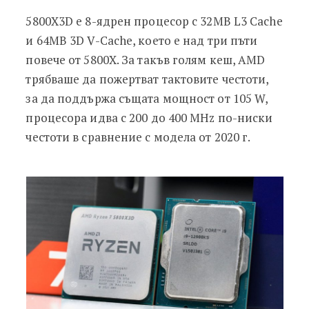
5800X3D е 8-ядрен процесор с 32MB L3 Cache
и 64MB 3D V-Cache, което e над три пъти
повече от 5800X. За такъв голям кеш, AMD
трябваше да пожертват тактовите честоти,
за да поддържа същата мощност от 105 W,
процесора идва с 200 до 400 MHz по-ниски
честоти в сравнение с модела от 2020 г.