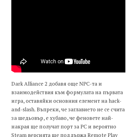
Dark Alliance 2 добавя още NPC-та и
взаимодействия към формулата на първата
игра, оставяйки основния елемент на hack-
and-slash. Въпреки, че заглавието не се счита
за шедьовър, е хубаво, че феновете най-
накрая ще получат порт за PC и вероятно
Steam версията ще поддържа Remote Play