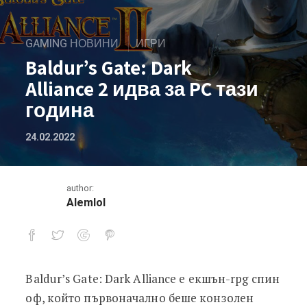
GAMING НОВИНИ
ИГРИ
Baldur’s Gate: Dark
Alliance 2 идва за PC тази
година
24.02.2022
author:
Alemlol
Baldur’s Gate: Dark Alliance е екшън-rpg спин
Baldur’s Gate: Dark Alliance 2 идва за
оф, който първоначално беше конзолен