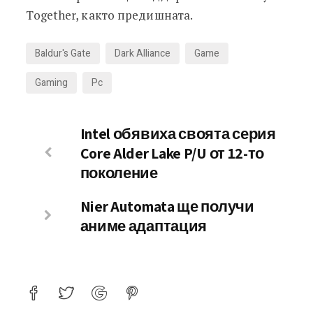
Together, както предишната.
Baldur's Gate
Dark Alliance
Game
Gaming
Pc
Intel обявиха своята серия
Core Alder Lake P/U от 12-то
поколение
Nier Automata ще получи
аниме адаптация