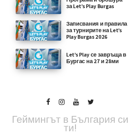
за Let’s Play Burgas
Записвания и правила
за турнирите на Let’s
Play Burgas 2026
Let’s Play се завръща в
Бургас на 27 и 28ми
Геймингът в България си
ти!