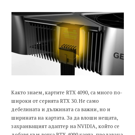
Както знаем, картите RTX 4090, са много по-
широки от серията RTX 30. Не само
дебелината и дължината са важни, но и
ширината на картата. За да влоши нещата,
захранващият адаптер на NVIDIA, който се
добавя към всяка RTX 4090 карта, продавана