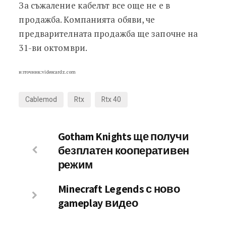
За съжаление кабелът все още не е в
продажба. Компанията обяви, че
предварителната продажба ще започне на
31-ви октомври.
източник:videocardz.com
Cablemod
Rtx
Rtx 40
Gotham Knights ще получи
безплатен кооперативен
режим
Minecraft Legends с ново
gameplay видео