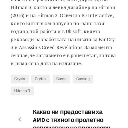
Hitman 3, както и левъл дизайнер на Hitman
(2016) и на Hitman 2. Освен за IO Interactive,
които Енгстрьом напусна по-рано тази
година, той работи и в Ubisoft, където
ръководи разработката на нивата за Far Cry
3 и Assassin’s Creed Revelations. За момента
се знае, че заглавието е в ранен етап, за това
и няма ясна дата на излизане.
Crysis
Crytek
Game
Gaming
Hitman 3
Какво ни предоставиха
AMD с тяхното пролетно
освежаване на процесори