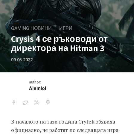
GAMING НОВИНИ
ИГРИ
Crysis 4 се ръководи от
директора на Hitman 3
09.05.2022
author:
Alemlol
В началото на тази година Crytek oбявиха
Crysis 4 се ръководи от директора н
официално, че работят по следващата игра