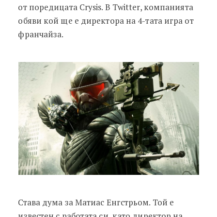
от поредицата Crysis. В Twitter, компанията
обяви кой ще е директора на 4-тата игра от
франчайза.
Става дума за Матиас Енгстрьом. Той е
известен с работата си, като директор на