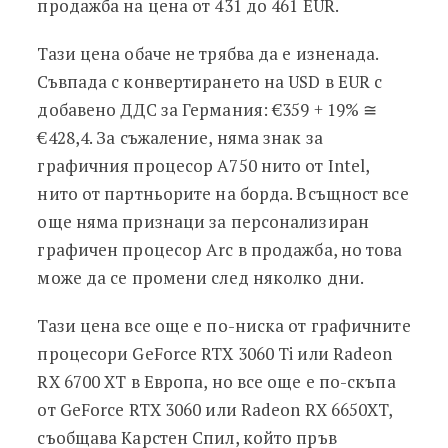
продажба на цена от 431 до 461 EUR.
Тази цена обаче не трябва да е изненада.
Съвпада с конвертирането на USD в EUR с
добавено ДДС за Германия: €359 + 19% ≅
€428,4. За съжаление, няма знак за
графичния процесор A750 нито от Intel,
нито от партньорите на борда. Всъщност все
още няма признаци за персонализиран
графичен процесор Arc в продажба, но това
може да се промени след няколко дни.
Тази цена все още е по-ниска от графичните
процесори GeForce RTX 3060 Ti или Radeon
RX 6700 XT в Европа, но все още е по-скъпа
от GeForce RTX 3060 или Radeon RX 6650XT,
съобщава Карстен Спил, който пръв