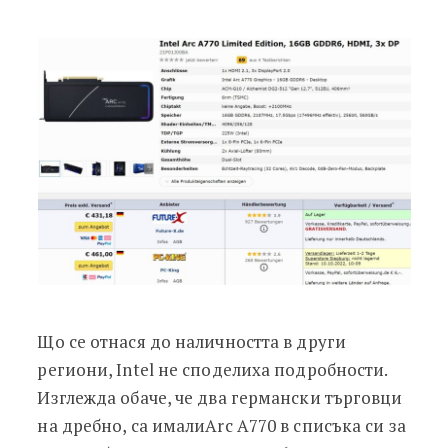
Що се отнася до наличността в други
региони, Intel не споделиха подробности.
Изглежда обаче, че два германски търговци
на дребно, са ималиArc A770 в списъка си за