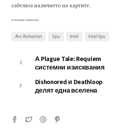
забеляза наличието на картите.
източник:videocardz
Arc Alchemist
Gpu
Intel
Intel Gpu
А Plague Tale: Requiem
системни изисквания
Dishonored и Deathloop
делят една вселена