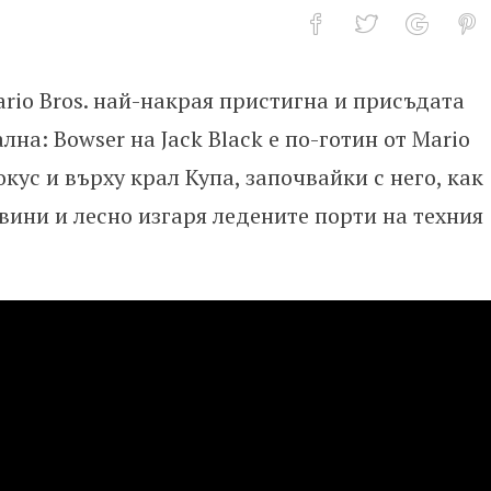
rio Bros. най-накрая пристигна и присъдата
ма за Супер Марио
на: Bowser на Jack Black е по-готин от Mario
окус и върху крал Купа, започвайки с него, как
вини и лесно изгаря ледените порти на техния