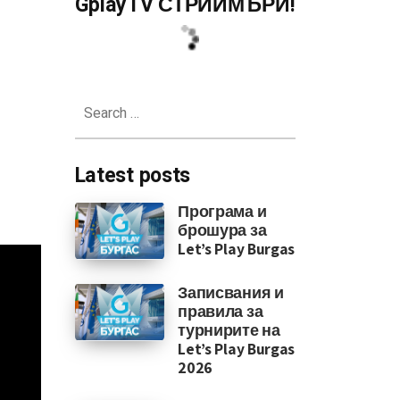
GplayTV СТРИЙМЪРИ!
Search
for:
Latest posts
Програма и
брошура за
Let’s Play Burgas
Записвания и
правила за
турнирите на
Let’s Play Burgas
2026