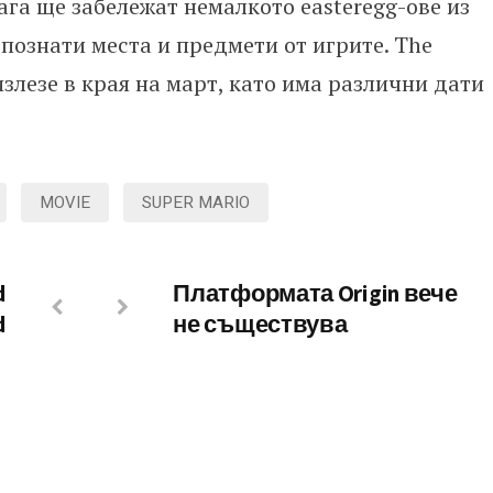
га ще забележат немалкото easteregg-ове из
познати места и предмети от игрите. The
излезе в края на март, като има различни дати
MOVIE
SUPER MARIO
d
Платформата Origin вече
d
не съществува