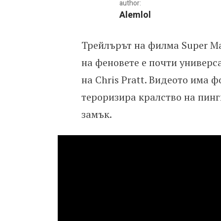
author:
Alemlol
Трейлърът на филма Super Ma
Излезе трейлър по фил
на феновете е почти универсал
на Chris Pratt. Видеото има ф
тероризира кралство на пинг
замък.