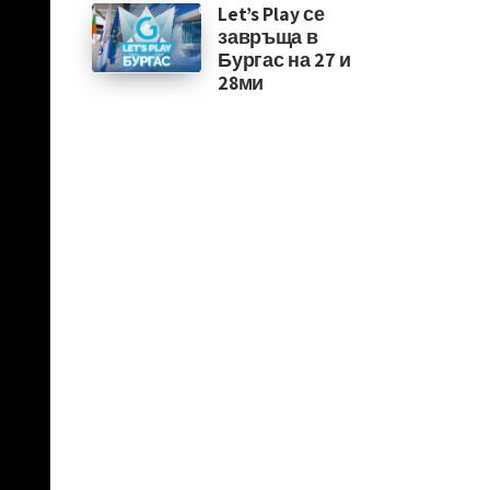
Let’s Play се
завръща в
Бургас на 27 и
28ми