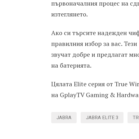
първоначалния процес на сдв
изтеглянето.
Ако си търсите надежден чифт
правилния избор за вас. Тези
звучат добре и предлагат м
на батерията.
Цялата Elite серия от True W
на GplayTV Gaming & Hardwa
JABRA
JABRA ELITE 3
TR