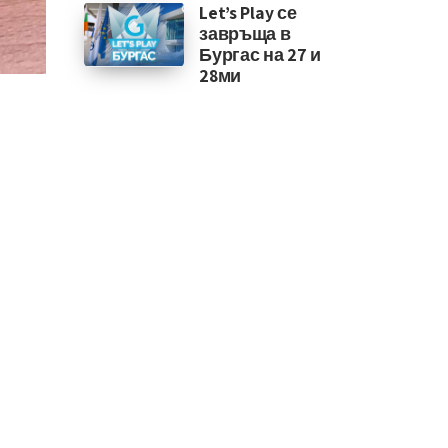
Let’s Play се
завръща в
Бургас на 27 и
28ми