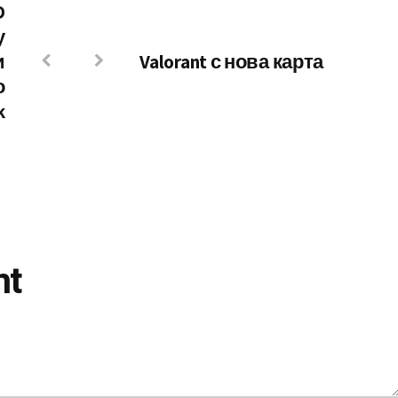
D
у
и
Valorant с нова карта
о
k
nt