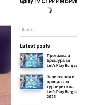
GplayTV СТРИЙМЪРИ!
Search
for:
Latest posts
Програма и
брошура за
Let’s Play Burgas
Записвания и
правила за
турнирите на
Let’s Play Burgas
2026