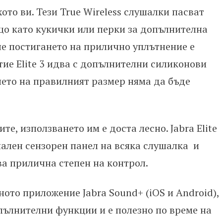
ото ви. Тези True Wireless слушалки пасват
що като кукички или перки за допълнителна
че постигането на прилично уплътнение е
тие Elite 3 идва с допълнителни силиконови
ето на правилният размер няма да бъде
е, използването им е доста лесно. Jabra Elite
ален сензорен панел на всяка слушалка и
ва прилична степен на контрол.
тното приложение Jabra Sound+ (iOS и Android),
пълнителни функции и е полезно по време на