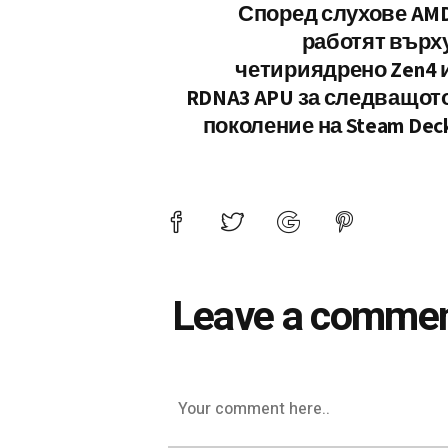
Според слухове AM
работят върх
четириядрено Zen4 
RDNA3 APU за следващот
поколение на Steam Dec
Leave a comme