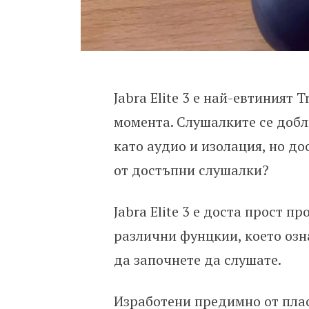
Jabra Elite 3 е най-евтиният 
момента. Слушалките се доб
като аудио и изолация, но дос
от достъпни слушалки?
Jabra Elite 3 е доста прост п
различни фунцкии, което озна
да започнете да слушате.
Изработени предимно от пласт