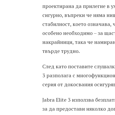
проектирана да прилегне в ух
сигурно, въпреки че няма ни
стабилност, което означава, 
особено необходимо – за щас
накрайници, така че намиран
твърде трудно.
След като поставите слушалкит
3 разполага с многофункцион
серия от докосвания осигуря
Jabra Elite 3 използва безпла
за да предостави няколко до