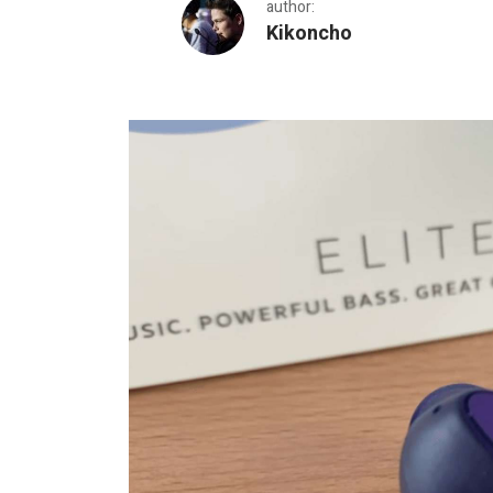
author:
Kikoncho
Jabra Elite 3 достъпните