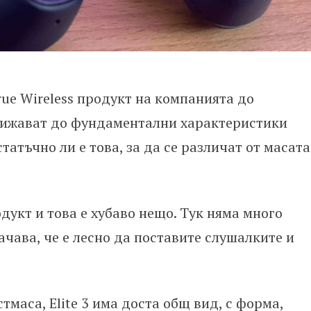
True Wireless продукт на компанията до
лижават до фундаментални характеристики
татъчно ли е това, за да се различат от масата
родукт и това е хубаво нещо. Тук няма много
чава, че е лесно да поставите слушалките и
маса, Elite 3 има доста общ вид, с форма,