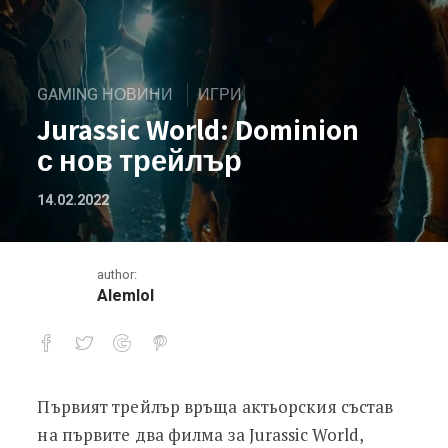
GAMING НОВИНИ
ИГРИ
Jurassic World: Dominion
с нов трейлър
14.02.2022
author:
Alemlol
Първият трейлър връща актьорския състав
Jurassic World: Dominion с нов трей
на първите два филма за Jurassic World,