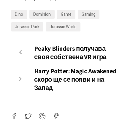
Dino
Dominion
Game
Gaming
Jurassic Park
Jurassic World
Peaky Blinders получава
своя собствена VR игра
Harry Potter: Magic Awakened
скоро ще се появи и на
Запад