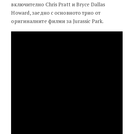
включително Chris Pratt и Bryce Dallas
Howard, заедно с основното трио от
оригиналните филми за Jurassic Park.