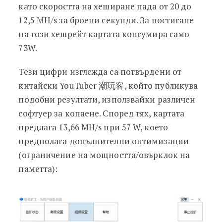
като скоростта на хеширане пада от 20 до
12,5 MH/s за броени секунди. За постигане
на този хешрейт картата консумира само
73W.
Тези цифри изглежда са потвърдени от
китайски YouTuber 潮玩客, който публикува
подобни резултати, използвайки различен
софтуер за копаене. Според тях, картата
предлага 13,66 MH/s при 57 W, което
предполага допълнителни оптимизации
(ограничение на мощността/овърклок на
паметта):