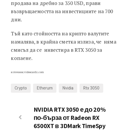
продава на дребно за 350 USD, прави
възвръщаемостта на инвестициите на 700
дни.
Тъй като стойността на крипто валутите
намалява, в крайна сметка излиза, че няма
смисъл да се инвестира в RTX 3050 за
копаене.
източник:videocardz.com
Crypto
Etherum
Nvidia
Rtx 3050
NVIDIA RTX 3050 е до 20%
по-бърза от Radeon RX
6500XT в 3DMark TimeSpy