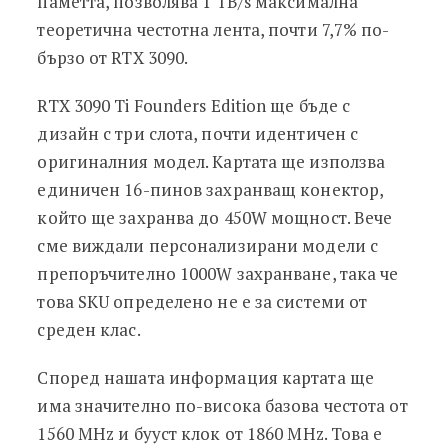
паметта, позволява 1 TB/s максимална
теоретична честотна лента, почти 7,7% по-
бързо от RTX 3090.
RTX 3090 Ti Founders Edition ще бъде с
дизайн с три слота, почти идентичен с
оригиналния модел. Картата ще използва
единичен 16-пинов захранващ конектор,
който ще захранва до 450W мощност. Вече
сме виждали персонализирани модели с
препоръчително 1000W захранване, така че
това SKU определено не е за системи от
среден клас.
Според нашата информация картата ще
има значително по-висока базова честота от
1560 MHz и бууст клок от 1860 MHz. Това е