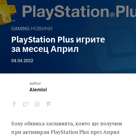
GAMING НОВИНИ
PlayStation Plus игрите
за месец Април
04.04.2022
author:
Alemlol
Sony обявиха заглавията, които ще получим
PlayStation Plus игрите за месец Ап
при активиран PlayStation Plus през Април