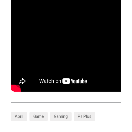
April
Game
Gaming
Ps Plus