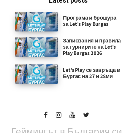
Latest posts
Програма и брошура
за Let’s Play Burgas
Записвания и правила
за турнирите на Let’s
Play Burgas 2026
Let’s Play се завръща в
Бургас на 27 и 28ми
Геймингът в България си