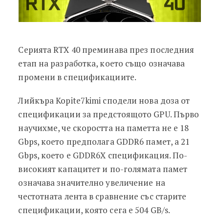
Серията RTX 40 преминава през последния
етап на разработка, което също означава
промени в спецификациите.
Лийкъра Kopite7kimi сподели нова доза от
спецификации за предстоящото GPU. Първо
научихме, че скоростта на паметта не е 18
Gbps, което предполага GDDR6 памет, а 21
Gbps, което е GDDR6X спецификация. По-
високият капацитет и по-голямата памет
означава значително увеличение на
честотната лента в сравнение със старите
спецификации, която сега е 504 GB/s.