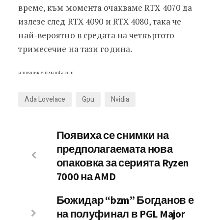
време, към момента очакваме RTX 4070 да
излезе след RTX 4090 и RTX 4080, така че
най-вероятно в средата на четвъртото
тримесечие на тази година.
източник:videocardz.com
Ada Lovelace
Gpu
Nvidia
Появиха се снимки на
предполагаемата нова
опаковка за серията Ryzen
7000 на AMD
Божидар “bzm” Богданов е
на полуфинал в PGL Major