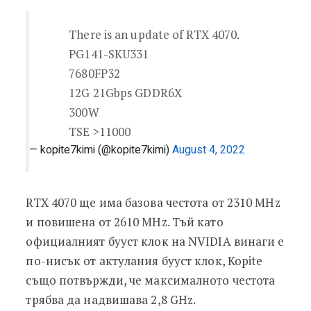
There is an update of RTX 4070.
PG141-SKU331
7680FP32
12G 21Gbps GDDR6X
300W
TSE >11000
— kopite7kimi (@kopite7kimi)
August 4, 2022
RTX 4070 ще има базова честота от 2310 MHz
и повишена от 2610 MHz. Тъй като
официалният бууст клок на NVIDIA винаги е
по-нисък от актулания бууст клок, Kopite
също потвържди, че максималното честота
трябва да надвишава 2,8 GHz.