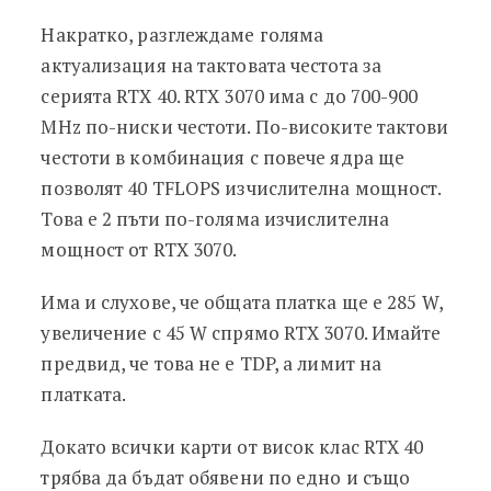
Накратко, разглеждаме голяма
актуализация на тактовата честота за
серията RTX 40. RTX 3070 има с до 700-900
MHz по-ниски честоти. По-високите тактови
честоти в комбинация с повече ядра ще
позволят 40 TFLOPS изчислителна мощност.
Това е 2 пъти по-голяма изчислителна
мощност от RTX 3070.
Има и слухове, че общата платка ще е 285 W,
увеличение с 45 W спрямо RTX 3070. Имайте
предвид, че това не е TDP, а лимит на
платката.
Докато всички карти от висок клас RTX 40
трябва да бъдат обявени по едно и също