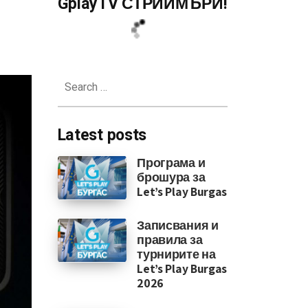
GplayTV СТРИЙМЪРИ!
 за RTX 4090 според нови слухов
Search
for:
Latest posts
Програма и
брошура за
Let’s Play Burgas
Записвания и
правила за
турнирите на
Let’s Play Burgas
2026