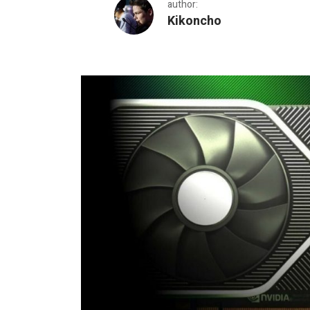
author:
Kikoncho
NVIDIA планира нов реф