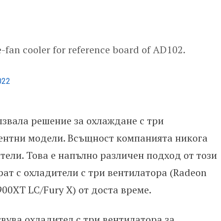
le-fan cooler for reference board of AD102.
022
лзвала решение за охлаждане с три
рентни модели. Всъщност компанията никога
тели. Това е напълно различен подход от този
ат с охладители с три вентилатора (Radeon
900XT LC/Fury X) от доста време.
вува охладител с три вентилатора за