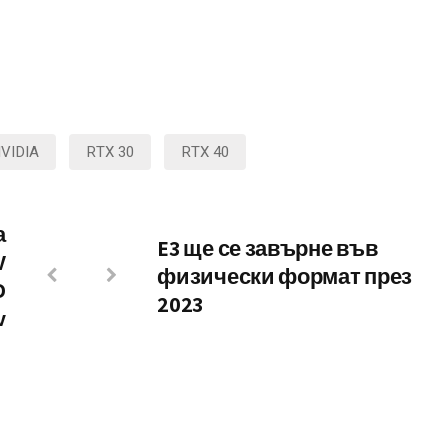
VIDIA
RTX 30
RTX 40
а
E3 ще се завърне във
V
физически формат през
D
2023
v