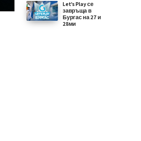
Let’s Play се
завръща в
Бургас на 27 и
28ми