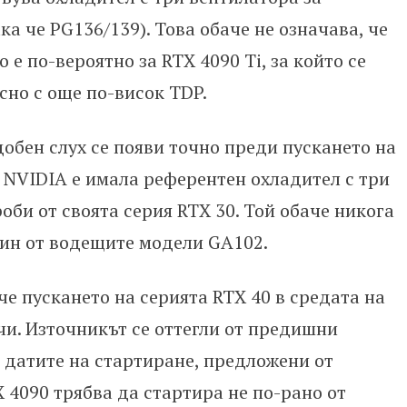
а че PG136/139). Това обаче не означава, че
о е по-вероятно за RTX 4090 Ti, за който се
сно с още по-висок TDP.
добен слух се появи точно преди пускането на
е NVIDIA е имала референтен охладител с три
би от своята серия RTX 30. Той обаче никога
един от водещите модели GA102.
е пускането на серията RTX 40 в средата на
чи. Източникът се оттегли от предишни
с датите на стартиране, предложени от
X 4090 трябва да стартира не по-рано от