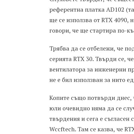
референтна платка AD102 (так
ще се използва от RTX 4090, н
говори, че ще стартира по-къ
Трябва да се отбележи, че по
серията RTX 30. Твърди се, ч
вентилатора за инженерни про
не е бил използван за нито 
Копите също потвърди днес, ч
юли очевидно няма да се слу
твърдения и сега е съгласен 
Wccftech. Там се казва, че RT