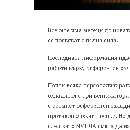
Все още има месеци до новат
се появяват с пълна сила.
Последната информация идва 
работи върху референтен охл
Почти всяка персонализирана
охладител с три вентилатора
е обемист референтен охлади
противоположни посоки. Но д
след като NVIDIA смята да и