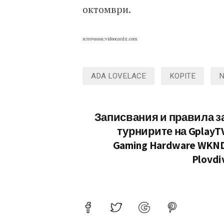
октомври.
източник:videocardz.com
ADA LOVELACE
KOPITE
N
Записвания и правила з
турнирите на GplayT
Gaming Hardware WKN
Plovdi