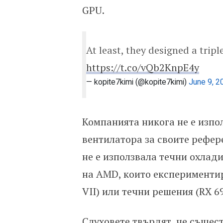
GPU.
At least, they designed a trip
https://t.co/vQb2KnpE4y
— kopite7kimi (@kopite7kimi)
June 9, 2
Компанията никога не е изпо
вентилатора за своите рефе
не е използвала течни охлади
на AMD, които експериментир
VII) или течни решения (RX 6
Слуховете твърдят, че същест