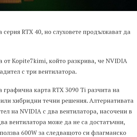
а серия RTX 40, но слуховете продължават да
от Kopite7kimi, който разкрива, че NVIDIA
адител с три вентилатора.
 графична карта RTX 3090 Ti разчита на
 или хибридни течни решения. Алтернативата
тел на NVIDIA с два вентилатора, насочени в
ва вентилатора може да не са достатъчни,
зползва 600W за следващото си флагманско