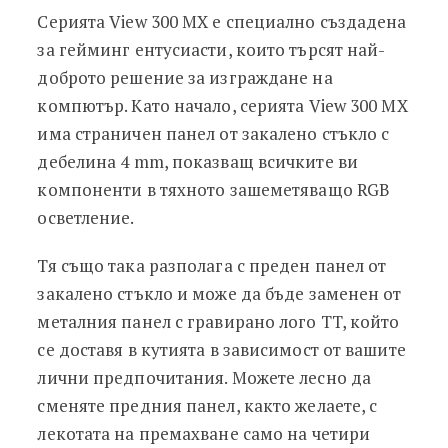
Серията View 300 MX е специално създадена
за гейминг ентусиасти, които търсят най-
доброто решение за изграждане на
компютър. Като начало, серията View 300 MX
има страничен панел от закалено стъкло с
дебелина 4 mm, показващ всичките ви
компоненти в тяхното зашеметяващо RGB
осветление.
Тя също така разполага с преден панел от
закалено стъкло и може да бъде заменен от
металния панел с гравирано лого TT, който
се доставя в кутията в зависимост от вашите
лични предпочитания. Можете лесно да
сменяте предния панел, както желаете, с
лекотата на премахване само на четири