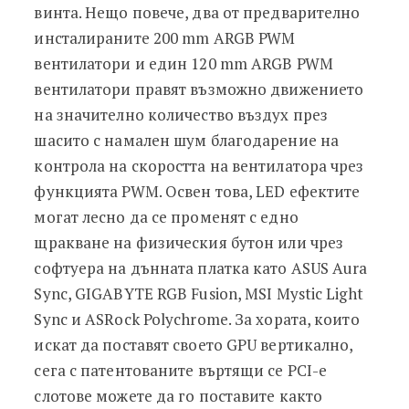
винта. Нещо повече, два от предварително
инсталираните 200 mm ARGB PWM
вентилатори и един 120 mm ARGB PWM
вентилатори правят възможно движението
на значително количество въздух през
шасито с намален шум благодарение на
контрола на скоростта на вентилатора чрез
функцията PWM. Освен това, LED ефектите
могат лесно да се променят с едно
щракване на физическия бутон или чрез
софтуера на дънната платка като ASUS Aura
Sync, GIGABYTE RGB Fusion, MSI Mystic Light
Sync и ASRock Polychrome. За хората, които
искат да поставят своето GPU вертикално,
сега с патентованите въртящи се PCI-e
слотове можете да го поставите както