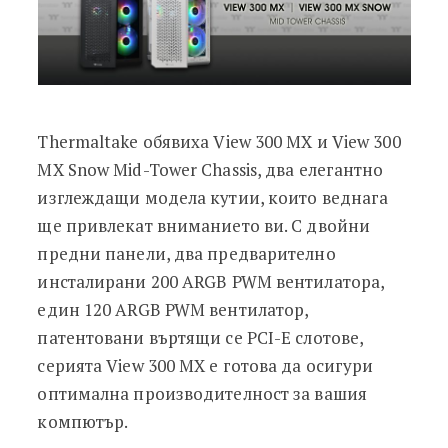
Thermaltake обявиха View 300 MX и View 300
MX Snow Mid-Tower Chassis, два елегантно
изглеждащи модела кутии, които веднага
ще привлекат вниманието ви. С двойни
предни панели, два предварително
инсталирани 200 ARGB PWM вентилатора,
един 120 ARGB PWM вентилатор,
патентовани въртящи се PCI-E слотове,
серията View 300 MX е готова да осигури
оптимална производителност за вашия
компютър.