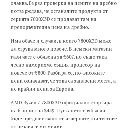
очаква. Бърза проверка на цените на дребно
потвърждава, че останалите продукти от
серията 7000X3D се продават там на
препоръчителна цена на дребно.
Има обаче и случаи, в които 7800X3D може
да струва много повече. В немски магазин
тази част е обявена за €607, но също така
лесно намерихме същия процесор на
повече от €800. Разбира се, по-високите
цени означават, че това са запазени места, а
не крайни цени за Европа.
AMD Ryzen 7 7800X3D официално стартира
на 6 април на $449. Пускането трябва да
бъде предшествано от изчерпателни тестове
от независими медии.