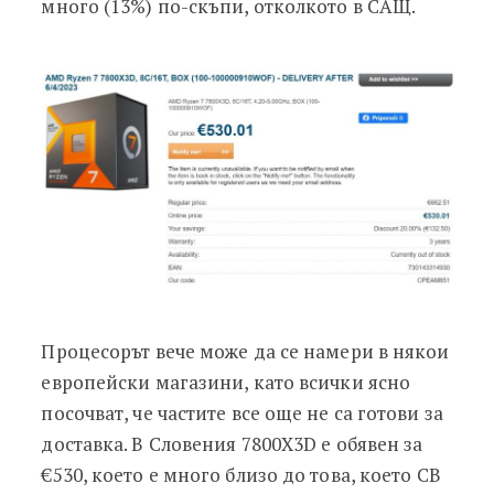
много (13%) по-скъпи, отколкото в САЩ.
Процесорът вече може да се намери в някои
европейски магазини, като всички ясно
посочват, че частите все още не са готови за
доставка. В Словения 7800X3D е обявен за
€530, което е много близо до това, което CB