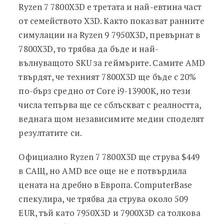
Ryzen 7 7800X3D е третата и най-евтина част
от семейството X3D. Както показват ранните
симулации на Ryzen 9 7950X3D, превърнат в
7800X3D, то трябва да бъде и най-
вълнуващото SKU за геймърите. Самите AMD
твърдят, че техният 7800X3D ще бъде с 20%
по-бърз средно от Core i9-13900K, но тези
числа тепърва ще се сблъскват с реалността,
веднага щом независимите медии споделят
резултатите си.
Официално Ryzen 7 7800X3D ще струва $449
в САЩ, но AMD все още не е потвърдила
цената на дребно в Европа. ComputerBase
спекулира, че трябва да струва около 509
EUR, тъй като 7950X3D и 7900X3D са толкова