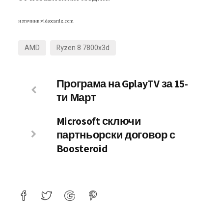
източинк:videocardz.com
AMD
Ryzen 8 7800x3d
Програма на GplayTV за 15-
ти Март
Microsoft сключи
партньорски договор с
Boosteroid