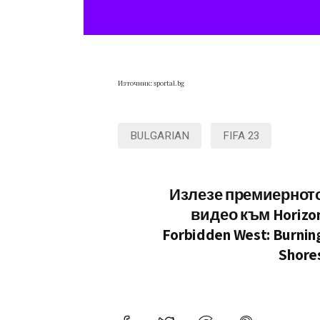
Източник: sportal.bg
BULGARIAN
FIFA 23
Излезе премиернот
видео към Horizo
Forbidden West: Burnin
Shore