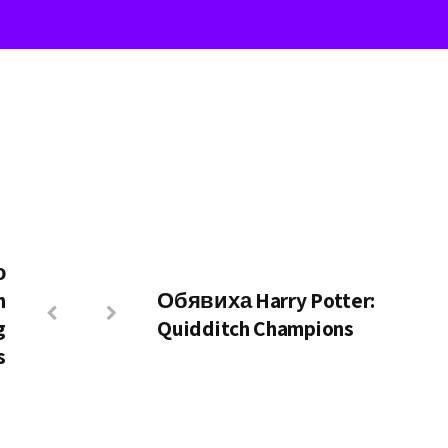
о
n
Обявиха Harry Potter:
g
Quidditch Champions
s