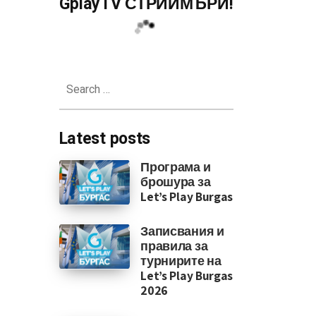
GplayTV СТРИЙМЪРИ!
Search
for:
Latest posts
Програма и
брошура за
Let’s Play Burgas
Записвания и
правила за
турнирите на
Let’s Play Burgas
2026