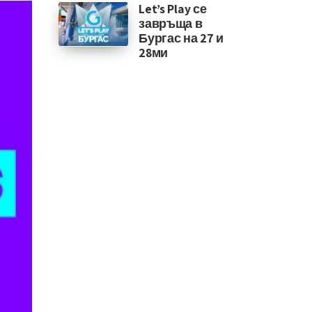
Let’s Play се
завръща в
Бургас на 27 и
28ми