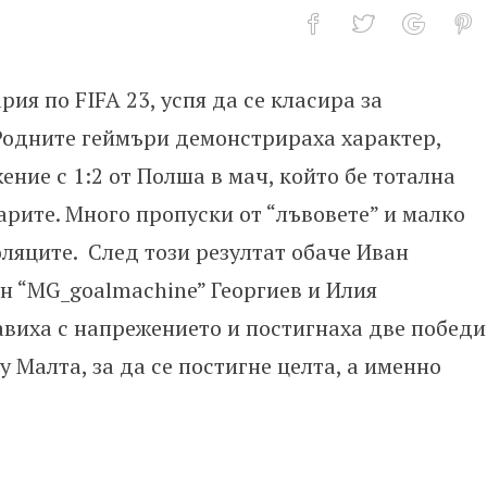
ия по FIFA 23, успя да се класира за
плейофите на FIFAe Nations!
 Родните геймъри демонстрираха характер,
ение с 1:2 от Полша в мач, който бе тотална
арите. Много пропуски от “лъвовете” и малко
оляците. След този резултат обаче Иван
н “MG_goalmachine” Георгиев и Илия
равиха с напрежението и постигнаха две победи
у Малта, за да се постигне целта, а именно