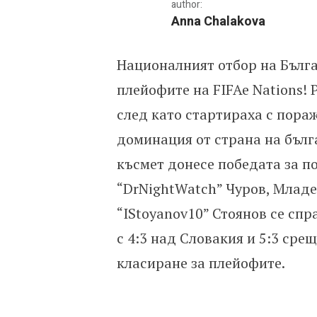
author:
Anna Chalakova
Националният отбор на Българ
България се класира за 
плейофите на FIFAe Nations!
след като стартираха с пораж
доминация от страна на бълг
късмет донесе победата за п
“DrNightWatch” Чуров, Младе
“IStoyanov10” Стоянов се сп
с 4:3 над Словакия и 5:3 срещ
класиране за плейофите.