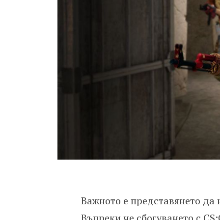
Важното е представянето да
Въпреки че сбогуването с CS