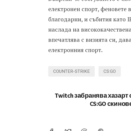
електронен спорт, феновете в
благодарни, и събития като 
наслада на висококачествена 
впечатлява с визията си, дав
електронния спорт.
COUNTER-STRIKE
CS:GO
Twitch забранява хазарт 
CS:GO скинов