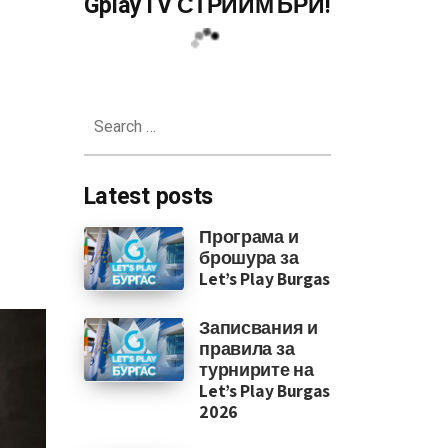
GplayTV СТРИЙМЪРИ!
зможности за електронния спор
Search
for:
Latest posts
Програма и
брошура за
Let’s Play Burgas
Записвания и
правила за
турнирите на
Let’s Play Burgas
2026