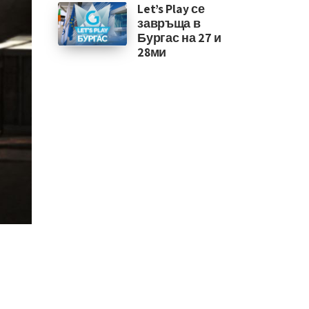
Let’s Play се
завръща в
Бургас на 27 и
28ми