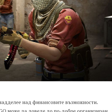
 надделее над финансовите възможности.
:GO може да доведе до по-добре организиран