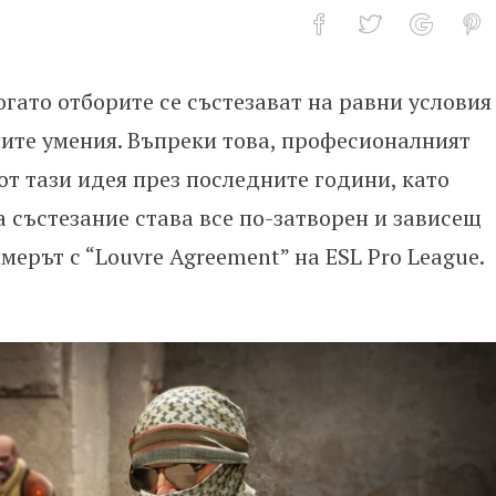
когато отборите се състезават на равни условия
Strike: Предизвикателства и въ
ните умения. Въпреки това, професионалният
 от тази идея през последните години, като
 състезание става все по-затворен и зависещ
мерът с “Louvre Agreement” на ESL Pro League.