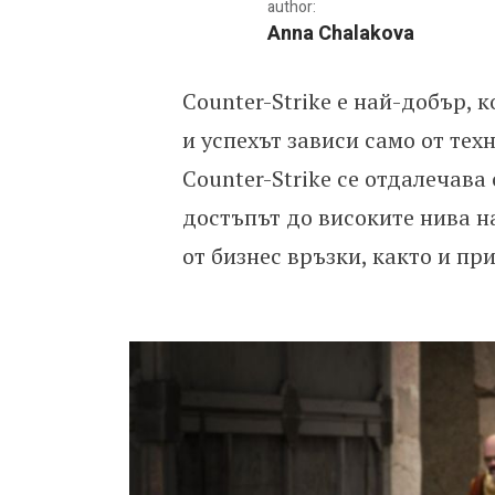
author:
Anna Chalakova
Counter-Strike е най-добър, 
Еволюцията на Counter-
и успехът зависи само от тех
Counter-Strike се отдалечава
достъпът до високите нива на
от бизнес връзки, както и при