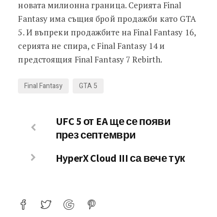
новата милионна граница. Серията Final
Fantasy има същия брой продажби като GTA
5. И въпреки продажбите на Final Fantasy 16,
серията не спира, с Final Fantasy 14 и
предстоящия Final Fantasy 7 Rebirth.
Final Fantasy
GTA 5
UFC 5 от EA ще се появи
през септември
HyperX Cloud III са вече тук