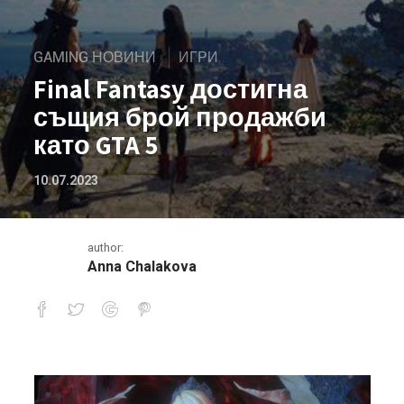
GAMING НОВИНИ
ИГРИ
Final Fantasy достигна
същия брой продажби
като GTA 5
10.07.2023
author:
Anna Chalakova
Final Fantasy достигна същия брой 