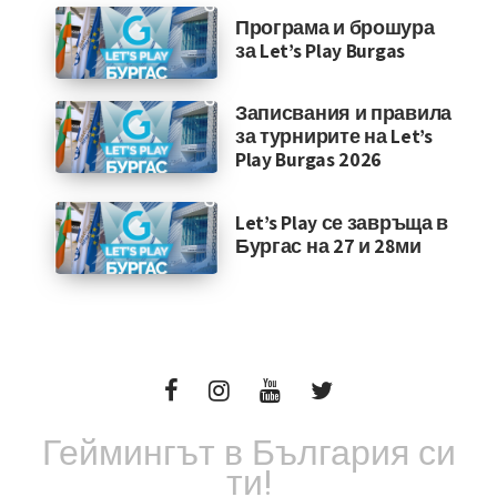
Програма и брошура
за Let’s Play Burgas
Записвания и правила
за турнирите на Let’s
Play Burgas 2026
Let’s Play се завръща в
Бургас на 27 и 28ми
Геймингът в България си
ти!