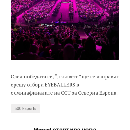
След победата си, “лъвовете” ще се изправят
срещу отбора EYEBALLERS в
осминафиналите на CCT за Северна Европа.
500 Esports
Marvel стартира нова