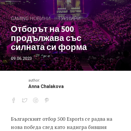
GAMING НОВИНИ
ТУРНИРИ
Отборът на 500
продължава със
силната си форма
09.06.2023
author:
Anna Chalakova
Българският отбор 500 Esports се радва на
Отборът на 500 продължава със с
нова победа след като надигра бившия