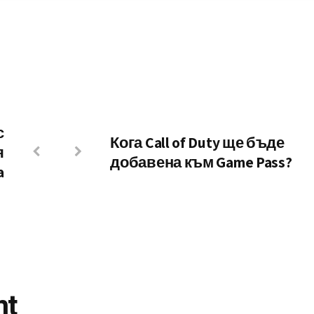
с
Кога Call of Duty ще бъде
я
добавена към Game Pass?
a
nt