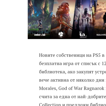
Новите собственици на PS5 в
безплатна игра от списък с 1
библиотека, ако закупят устр
вече активна от няколко дни 
Morales, God of War Ragnarok
счита за една от най-добрите 
Collection и предложи библио