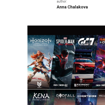
author:
Anna Chalakova
PS5 с атрактивна промо