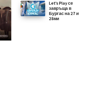
Let’s Play се
завръща в
Бургас на 27 и
28ми