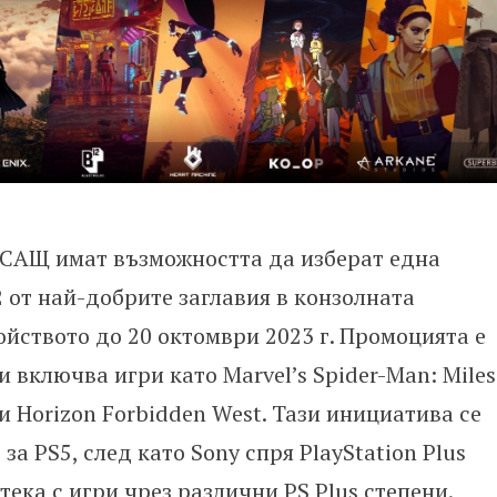
 САЩ имат възможността да изберат една
2 от най-добрите заглавия в конзолната
ойството до 20 октомври 2023 г. Промоцията е
и включва игри като Marvel’s Spider-Man: Miles
 и Horizon Forbidden West. Тази инициатива се
за PS5, след като Sony спря PlayStation Plus
тека с игри чрез различни PS Plus степени.