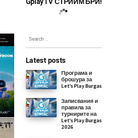
GplayTV СТРИЙМЪРИ!
притежатели до октомври 2023
Search
for:
Latest posts
Програма и
брошура за
Let’s Play Burgas
Записвания и
правила за
турнирите на
Let’s Play Burgas
2026