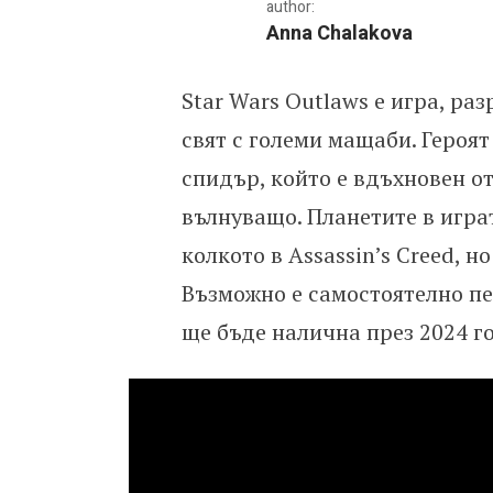
author:
Anna Chalakova
Star Wars Outlaws е игра, раз
Star Wars Outlaws: Емо
свят с големи мащаби. Героят
спидър, който е вдъхновен о
вълнуващо. Планетите в играт
колкото в Assassin’s Creed, н
Възможно е самостоятелно пе
ще бъде налична през 2024 г