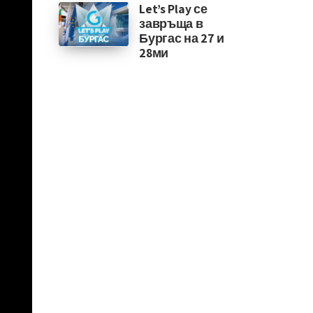
Let’s Play се
завръща в
Бургас на 27 и
28ми