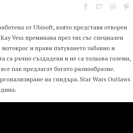
работена от Ubisoft, която представя отворен
ционални пътешествия с бързи 
 Kay Vess преминава през тях със специален
т мотокрос и прави пътуването забавно и
а са ръчно създадени и не са толкова големи,
о все пак предлагат богато разнообразие.
рсонализиране на спидъра. Star Wars Outlaws
одина.