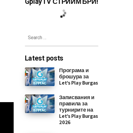
GplayTV СТРИЙМЪРИ!
превозни средства
Search
for:
Latest posts
Програма и
брошура за
Let’s Play Burgas
Записвания и
правила за
турнирите на
Let’s Play Burgas
2026