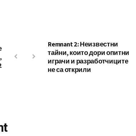
Remnant 2: Неизвестни
е
тайни, които дори опитни
,
играчи и разработчиците
2
не са открили
nt