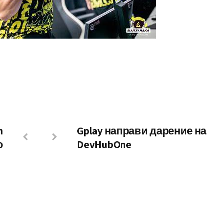
m
Gplay направи дарение на
о
DevHubOne