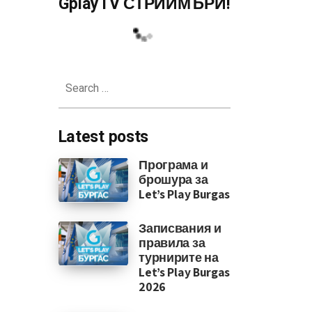
GplayTV СТРИЙМЪРИ!
ята на играта
Search
for:
Latest posts
Програма и
брошура за
Let’s Play Burgas
Записвания и
правила за
турнирите на
Let’s Play Burgas
2026