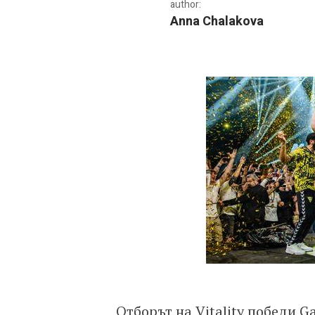
author:
Anna Chalakova
Vitality спечели послед
Отборът на Vitality победи G