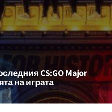
последния CS:GO Major
та на играта