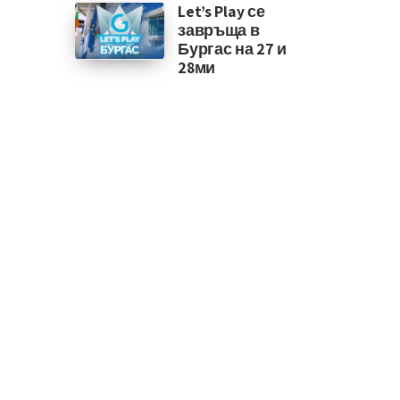
Let’s Play се
завръща в
Бургас на 27 и
28ми