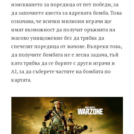
изискването за поредица от пет победи, за
да започнете квеста за ядрената бомба. Това
означава, че всички милиони играчи ще
имат възможност да получат оръжията на
масово унищожение без да трябва да
спечелят поредица от мачове. Въпреки това,
да получите бомбата не е лесна задача, тъй
като трябва да се борите с други играчи и
AI, за да съберете частите на бомбата по
картата.