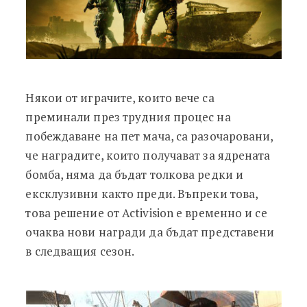
Някои от играчите, които вече са
преминали през трудния процес на
побеждаване на пет мача, са разочаровани,
че наградите, които получават за ядрената
бомба, няма да бъдат толкова редки и
ексклузивни както преди. Въпреки това,
това решение от Activision е временно и се
очаква нови награди да бъдат представени
в следващия сезон.