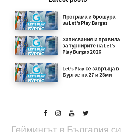
Програма и брошура
за Let’s Play Burgas
Записвания и правила
за турнирите на Let’s
Play Burgas 2026
Let’s Play се завръща в
Бургас на 27 и 28ми
Геймингът в България си