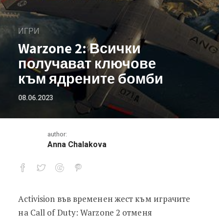
ИГРИ
Warzone 2: Всички
получават ключове
към ядрените бомби
08.06.2023
author:
Anna Chalakova
Activision във временен жест към играчите
Warzone 2: Всички получават ключ
на Call of Duty: Warzone 2 отменя