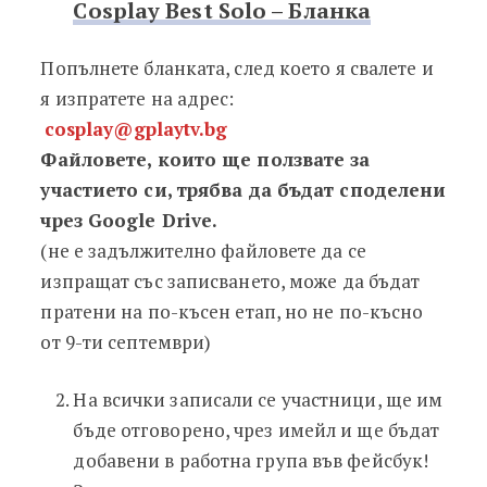
Cosplay Best Solo – Бланка
Попълнете бланката, след което я свалете и
я изпратете на адрес:
cosplay@gplaytv.bg
Файловете, които ще ползвате за
участието си, трябва да бъдат споделени
чрез Google Drive.
(не е задължително файловете да се
изпращат със записването, може да бъдат
пратени на по-късен етап, но не по-късно
от 9-ти септември)
На всички записали се участници, ще им
бъде отговорено, чрез имейл и ще бъдат
добавени в работна група във фейсбук!