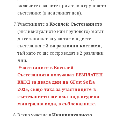
включите с вашите приятели в груповото
състезание (в неделният ден).
Участниците в
Косплей Състезанието
(индивидуалното или груповото) могат
да се запишат за участие и в двете
състезания с
2-ва различни костюма
,
тъй като те ще се проведат в 2 различни
дни.
Участниците в Косплей
Състезанията получават БЕЗПЛАТЕН
ВХОД за двата дни на GFest Sofia
2023, също така за участниците в
състезанието ще има подсигурена
минерална вода, в съблекалните.
Всяко участие в
Индивидуалното