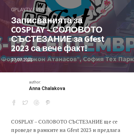
GPLAYTV EVENTS
Записванията за
COSPLAY – СОЛОВОТО
СЪСТЕЗАНИЕ за Gfest
2023 са вече факт!
17.07.2023
author:
Anna Chalakova
COSPLAY – СОЛОВОТО СЪСТЕЗАНИЕ ще се
Записванията за COSPLAY – СОЛОВО
проведе в рамките на Gfest 2023 и предлага