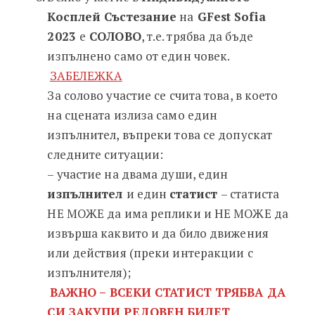
Косплей Състезание
на
GFest Sofia
2023
е
СОЛОВО
, т.е. трябва да бъде
изпълнено само от един човек.
ЗАБЕЛЕЖКА
За солово участие се счита това, в което
на сцената излиза само един
изпълнител, въпреки това се допускат
следните ситуации:
– участие на двама души, един
изпълнител
и един
статист
– статиста
НЕ МОЖЕ да има реплики и НЕ МОЖЕ да
извърша каквито и да било движения
или действия (преки интеракции с
изпълнителя);
ВАЖНО – ВСЕКИ СТАТИСТ ТРЯБВА ДА
СИ ЗАКУПИ РЕДОВЕН БИЛЕТ