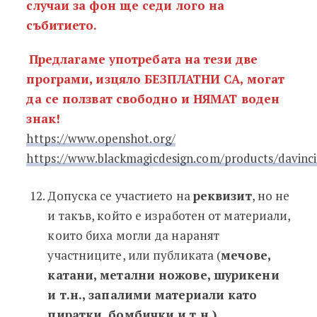
случаи за фон ще седи лого на
събитието.
Предлагаме употребата на тези две
програми, изцяло БЕЗПЛАТНИ СА, могат
да се ползват свободно и НЯМАТ воден
знак!
https://www.openshot.org/
https://www.blackmagicdesign.com/products/davinci
Допуска се участието на
реквизит
, но не
и такъв, който е изработен от материали,
които биха могли да наранят
участниците, или публиката (
мечове,
катани, метални ножове, шурикени
и т.н., запалими материали като
пиратки, бомбички и т.н.).