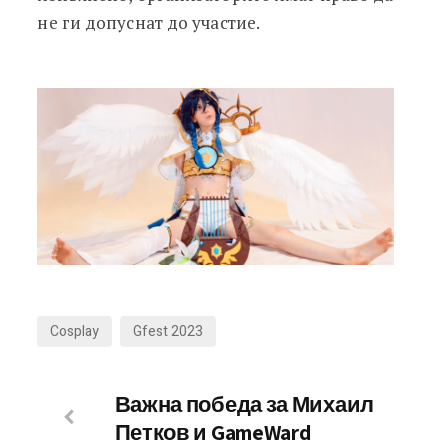
не ги допуснат до участие.
Cosplay
Gfest 2023
Важна победа за Михаил
Петков и GameWard