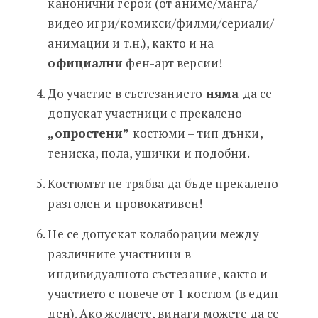
канонични герои (от аниме/манга/
видео игри/комикси/филми/сериали/
анимации и т.н.), както и на
официални
фен-арт версии!
До участие в състезанието
няма
да се
допускат участници с прекалено
„опростени”
костюми – тип дънки,
тениска, пола, ушички и подобни.
Костюмът не трябва да бъде прекалено
разголен и провокативен!
Не се допускат колаборации между
различните участници в
индивидуалното състезание, както и
участието с повече от 1 костюм (в един
ден). Ако желаете, винаги можете да се