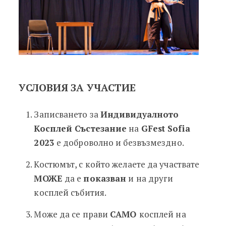
УСЛОВИЯ ЗА УЧАСТИЕ
Записването за
Индивидуалното
Косплей Състезание
на
GFest Sofia
2023
е доброволно и безвъзмездно.
Костюмът, с който желаете да участвате
МОЖЕ
да е
показван
и на други
косплей събития.
Може да се прави
САМО
косплей на