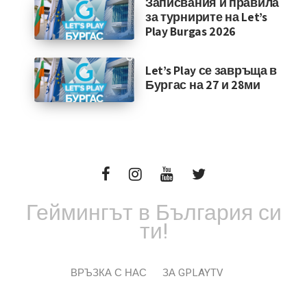
Записвания и правила
за турнирите на Let’s
Play Burgas 2026
Let’s Play се завръща в
Бургас на 27 и 28ми
Геймингът в България си
ти!
ВРЪЗКА С НАС
ЗА GPLAYTV