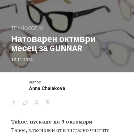
ТЕХНОЛОГИИ
Натоварен октмври
месец за GUNNAR
12.11.2024
author:
Anna Chalakova
Tahoe, пускане на 9 октомври
Натоварен октмври месец за GUNN
Tahoe, вдъхновен от кристално чистите