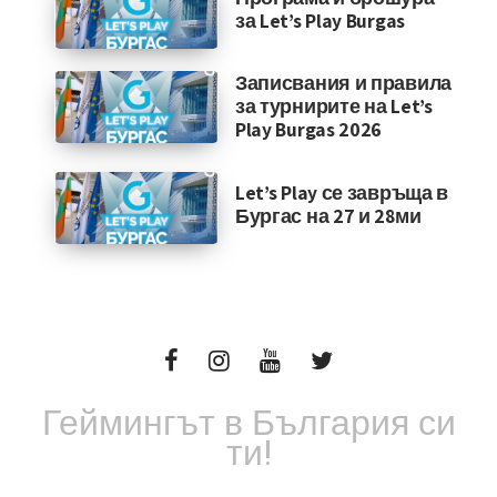
за Let’s Play Burgas
Записвания и правила
за турнирите на Let’s
Play Burgas 2026
Let’s Play се завръща в
Бургас на 27 и 28ми
Геймингът в България си
ти!