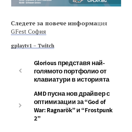
Следете за повече информа
ция
GFest София
gplaytv1 – Twitch
Glorious представя най-
голямото портфолио от
клавиатури в историята
AMD пусна нов драйвер с
оптимизации за “God of
War: Ragnarök” и “Frostpunk
2”