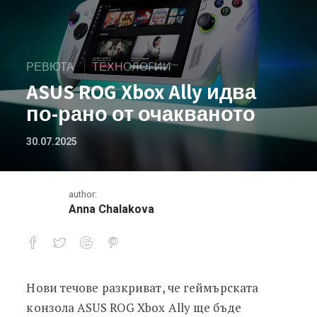
РЕВЮТА
ТЕХНОЛОГИИ
ASUS ROG Xbox Ally идва
по-рано от очакваното
30.07.2025
author:
Anna Chalakova
Нови течове разкриват, че геймърската
ASUS ROG Xbox Ally идва по-рано от
конзола ASUS ROG Xbox Ally ще бъде