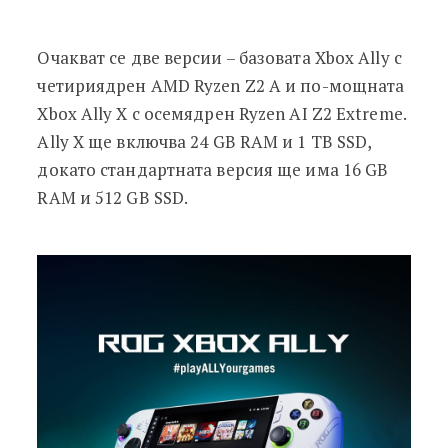
Очакват се две версии – базовата Xbox Ally с
четириядрен AMD Ryzen Z2 A и по-мощната
Xbox Ally X с осемядрен Ryzen AI Z2 Extreme.
Ally X ще включва 24 GB RAM и 1 TB SSD,
докато стандартната версия ще има 16 GB
RAM и 512 GB SSD.