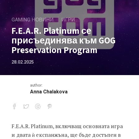
GAMING НОВИНИ
ИГРИ
F.E.A.R. Platinum се
присъединява към GOG
Preservation Program
28.02.2025
author:
Anna Chalakova
F.E.A.R. Platinum, включващ основната игра
F.E.A.R. Platinum се присъединява к
и двата ѝ експанжъна, ще бъде достъпен в