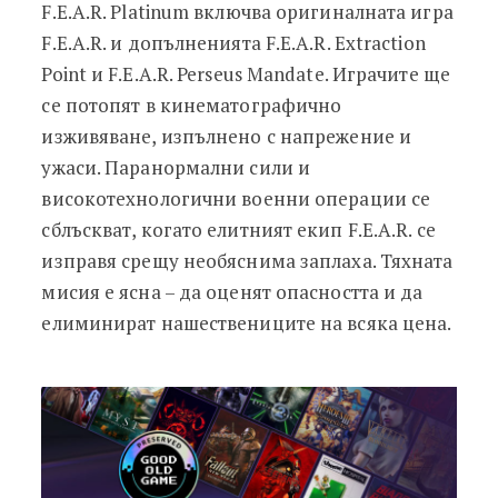
F.E.A.R. Platinum включва оригиналната игра
F.E.A.R. и допълненията F.E.A.R. Extraction
Point и F.E.A.R. Perseus Mandate. Играчите ще
се потопят в кинематографично
изживяване, изпълнено с напрежение и
ужаси. Паранормални сили и
високотехнологични военни операции се
сблъскват, когато елитният екип F.E.A.R. се
изправя срещу необяснима заплаха. Тяхната
мисия е ясна – да оценят опасността и да
елиминират нашествениците на всяка цена.