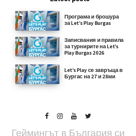
Програма и брошура
за Let’s Play Burgas
Записвания и правила
за турнирите на Let’s
Play Burgas 2026
Let’s Play се завръща в
Бургас на 27 и 28ми
Геймингът в България си