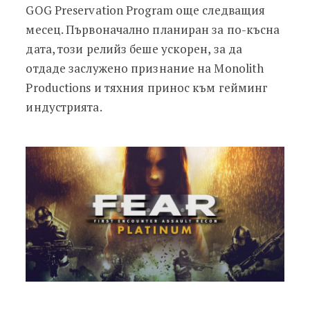
GOG Preservation Program още следващия
месец. Първоначално планиран за по-късна
дата, този релийз беше ускорен, за да
отдаде заслужено признание на Monolith
Productions и тяхния принос към гейминг
индустрията.