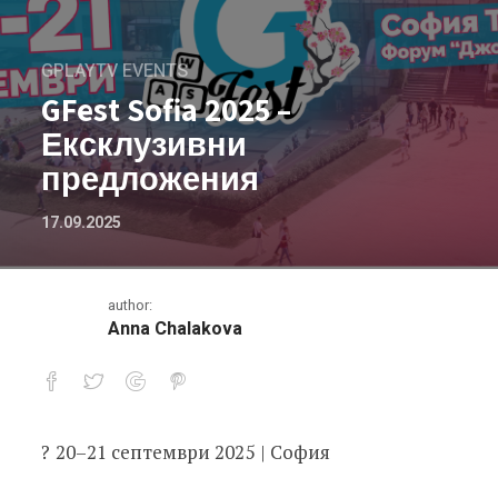
GPLAYTV EVENTS
GFest Sofia 2025 –
Ексклузивни
предложения
17.09.2025
author:
Anna Chalakova
? 20–21 септември 2025 | София
GFest Sofia 2025 – Ексклузивни пре