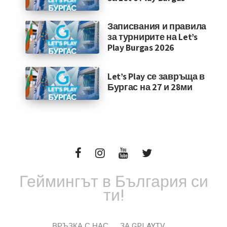
Записвания и правила
за турнирите на Let’s
Play Burgas 2026
Let’s Play се завръща в
Бургас на 27 и 28ми
Геймингът в България си
ти!
ВРЪЗКА С НАС
ЗА GPLAYTV