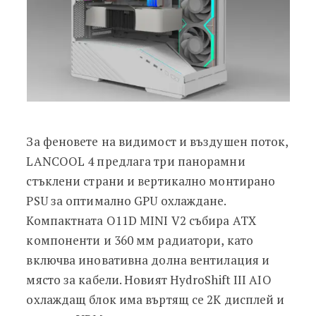
За феновете на видимост и въздушен поток,
LANCOOL 4 предлага три панорамни
стъклени страни и вертикално монтирано
PSU за оптимално GPU охлаждане.
Компактната O11D MINI V2 събира ATX
компоненти и 360 мм радиатори, като
включва иновативна долна вентилация и
място за кабели. Новият HydroShift III AIO
охлаждащ блок има въртящ се 2K дисплей и