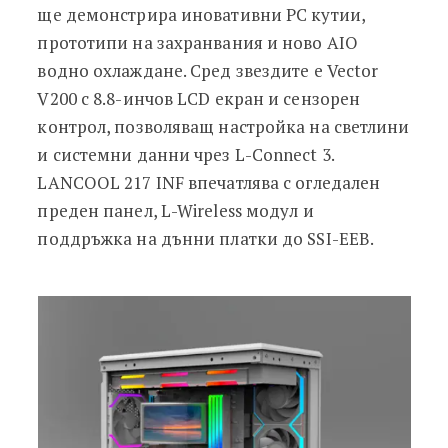
ще демонстрира иновативни PC кутии,
прототипи на захранвания и ново AIO
водно охлаждане. Сред звездите е Vector
V200 с 8.8-инчов LCD екран и сензорен
контрол, позволяващ настройка на светлини
и системни данни чрез L-Connect 3.
LANCOOL 217 INF впечатлява с огледален
преден панел, L-Wireless модул и
поддръжка на дънни платки до SSI-EEB.