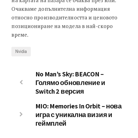
на картата на пазара се очаква през юли.
Очакваме допълнителна информация
относно производителността и ценовото
позициониране на модела в най-скоро
време.
Nvidia
No Man’s Sky: BEACON –
Голямо обновление и
Switch 2 версия
MIO: Memories In Orbit – нова
игра с уникална визия и
геймплей