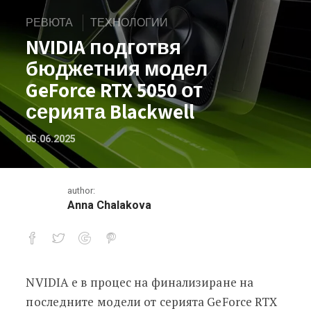
РЕВЮТА
ТЕХНОЛОГИИ
NVIDIA подготвя
бюджетния модел
GeForce RTX 5050 от
серията Blackwell
05.06.2025
author:
Anna Chalakova
NVIDIA е в процес на финализиране на
NVIDIA подготвя бюджетния модел Ge
последните модели от серията GeForce RTX