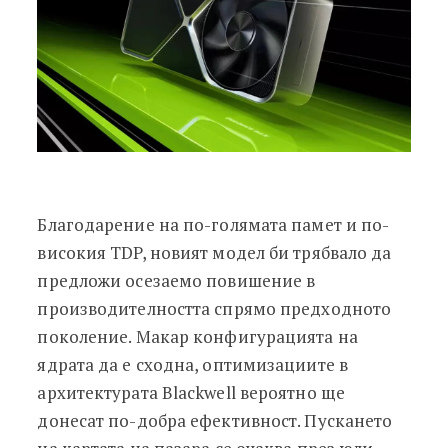
Благодарение на по-голямата памет и по-
високия TDP, новият модел би трябвало да
предложи осезаемо повишение в
производителността спрямо предходното
поколение. Макар конфигурацията на
ядрата да е сходна, оптимизациите в
архитектурата Blackwell вероятно ще
донесат по-добра ефективност. Пускането