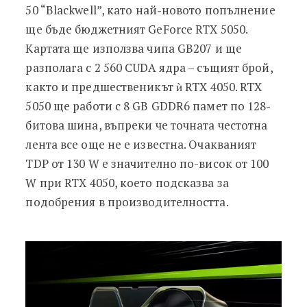
50 “Blackwell”, като най-новото попълнение
ще бъде бюджетният GeForce RTX 5050.
Картата ще използва чипа GB207 и ще
разполага с 2 560 CUDA ядра – същият брой,
както и предшественикът ѝ RTX 4050. RTX
5050 ще работи с 8 GB GDDR6 памет по 128-
битова шина, въпреки че точната честотна
лента все още не е известна. Очакваният
TDP от 130 W е значително по-висок от 100
W при RTX 4050, което подсказва за
подобрения в производителността.