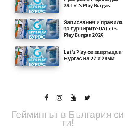
за Let’s Play Burgas
Записвания и правила
за турнирите на Let’s
Play Burgas 2026
Let’s Play се завръща в
Бургас на 27 и 28ми
Геймингът в България си
ти!