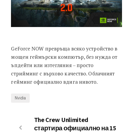
GeForce NOW превръща всяко устройство в
мощен геймърски компютър, без нужда от
ъпдейти или изтегляния – просто
стрийминг с върхово качество. Облачният
гейминг официално вдига нивото.
Nvidia
The Crew Unlimited
стартира официално на 15