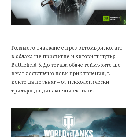
Голямото очакване е през октомври, когато
в облака ще пристигне и хитовият шутър
Battlefield 6. До тогава обаче геймърите ще
имат достатъчно нови приключения, в
които да потънат – от психологически
трилъри до динамични екшъни.