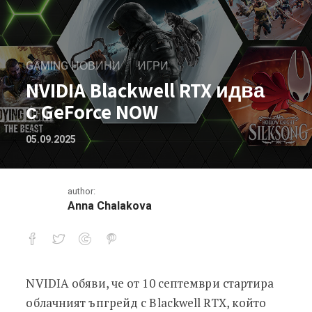
GAMING НОВИНИ
ИГРИ
NVIDIA Blackwell RTX идва
с GeForce NOW
05.09.2025
author:
Anna Chalakova
NVIDIA обяви, че от 10 септември стартира
NVIDIA Blackwell RTX идва с GeForce 
облачният ъпгрейд с Blackwell RTX, който