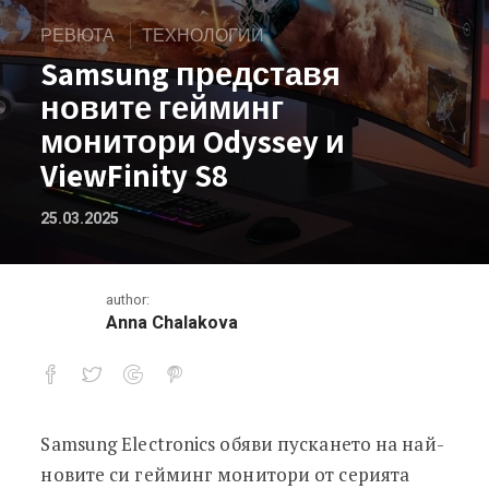
РЕВЮТА
ТЕХНОЛОГИИ
Samsung представя
новите гейминг
монитори Odyssey и
ViewFinity S8
25.03.2025
author:
Anna Chalakova
Samsung Electronics обяви пускането на най-
Samsung представя новите гейминг 
новите си гейминг монитори от серията