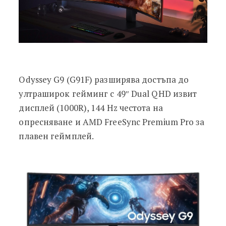
Odyssey G9 (G91F) разширява достъпа до
ултраширок гейминг с 49″ Dual QHD извит
дисплей (1000R), 144 Hz честота на
опресняване и AMD FreeSync Premium Pro за
плавен геймплей.