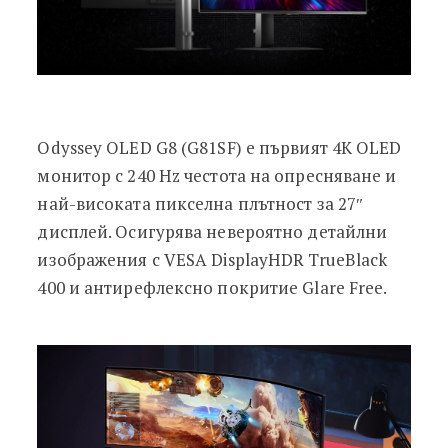
Odyssey OLED G8 (G81SF) е първият 4K OLED
монитор с 240 Hz честота на опресняване и
най-високата пикселна плътност за 27″
дисплей. Осигурява невероятно детайлни
изображения с VESA DisplayHDR TrueBlack
400 и антирефлексно покритие Glare Free.