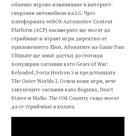
облачно игрово изживяване в интернет-
свързани автомобили на LG. Чрез
платформата webOS Automotive Content
Platform (ACP) пасажерите ще могат да
стриймват и играят игри директно от
приложението Xbox. Абонатите на Game Pass
Ultimate ще имат достъп до стотици
популярни заглавия като Gears of War:
Reloaded, Forza Horizon 5 и предстоящата
The Outer Worlds 2. Освен нови игри, вече
закупените заглавия като Bugsnax, Don’t
Starve и Mafia: The Old Country също могат
да се стриймват в колата.