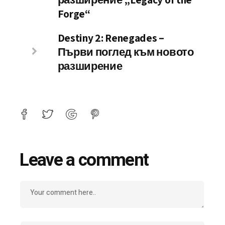
Forge“
Destiny 2: Renegades –
Първи поглед към новото
разширение
Leave a comment