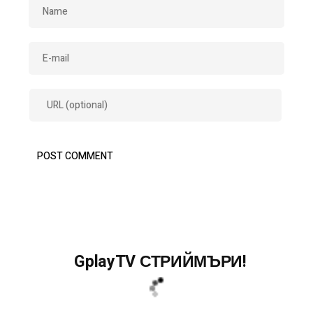
GplayTV СТРИЙМЪРИ!