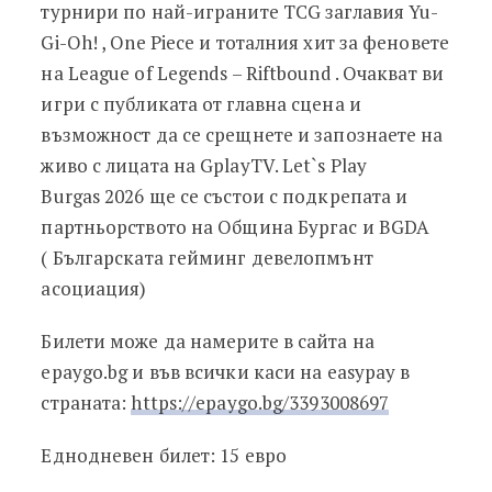
турнири по най-играните TCG заглавия Yu-
Gi-Oh! , One Piece и тоталния хит за феновете
на League of Legends – Riftbound . Очакват ви
игри с публиката от главна сцена и
възможност да се срещнете и запознаете на
живо с лицата на GplayTV. Let`s Play
Burgas 2026 ще се състои с подкрепата и
партньорството на Община Бургас и BGDA
( Българската гейминг девелопмънт
асоциация)
Билети може да намерите в сайта на
epaygo.bg и във всички каси на easypay в
страната:
https://epaygo.bg/3393008697
Еднодневен билет: 15 евро