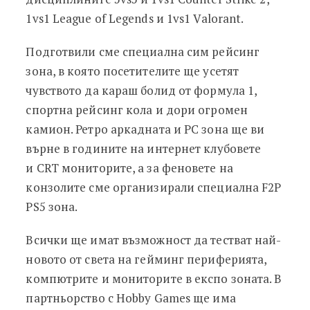
1vs1 League of Legends и 1vs1 Valorant.
Подготвили сме специална сим рейсинг
зона, в която посетителите ще усетят
чувството да караш болид от формула 1,
спортна рейсинг кола и дори огромен
камион. Ретро аркадната и PC зона ще ви
върне в годините на интернет клубовете
и CRT мониторите, а за феновете на
конзолите сме организирали специална F2P
PS5 зона.
Всички ще имат възможност да тестват най-
новото от света на гейминг периферията,
компютрите и мониторите в експо зоната. В
партньорство с Hobby Games ще има