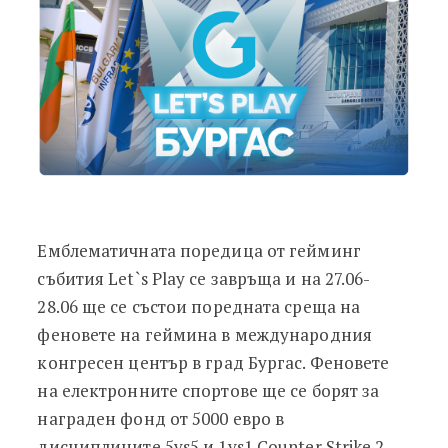
Емблематичната поредица от гейминг
събития Let`s Play се завръща и на 27.06-
28.06 ще се състои поредната среща на
феновете на геймина в международния
конгресен център в град Бургас. Феновете
на електронните спортове ще се борят за
награден фонд от 5000 евро в
дисциплините 5vs5 и 1vs1 Counter Strike 2,