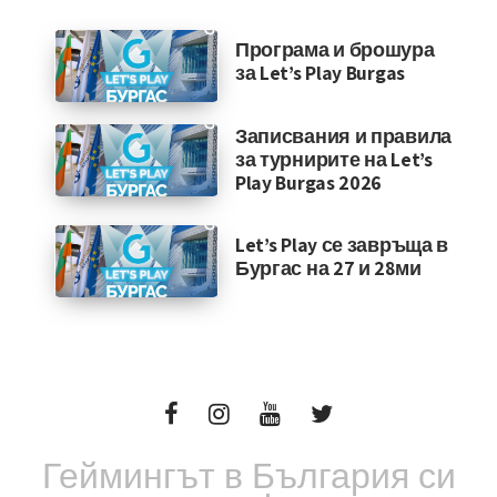
Програма и брошура
за Let’s Play Burgas
Записвания и правила
за турнирите на Let’s
Play Burgas 2026
Let’s Play се завръща в
Бургас на 27 и 28ми
Геймингът в България си