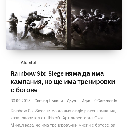
Alemlol
Rainbow Six: Siege няма да има
кампания, но ще има тренировки
с ботове
30.09.2015
Gaming Новини
Други
Игри
0 Comments
Rainbow Six: Siege няма да има single player кампания,
каза говорител от Ubisoft. Арт директорът Скот
Мичъл каза, че има тренировъчни мисии с ботове, за