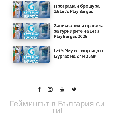
Програма и брошура
за Let’s Play Burgas
Записвания и правила
за турнирите на Let’s
Play Burgas 2026
Let’s Play се завръща в
Бургас на 27 и 28ми
Геймингът в България си
ти!