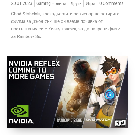
20.01.2023
Gaming Новини
Други
Игри
0 Comments
Chad Stahelski, каскадьорът и режисьор на четирите
филма за Джон Уик, ще си вземе почивка от
претъпкания си с Киану график, за да направи филм
за Rainbow Six....