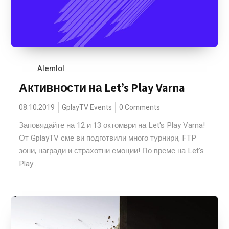
Alemlol
Активности на Let’s Play Varna
08.10.2019
GplayTV Events
0 Comments
Заповядайте на 12 и 13 октомври на Let's Play Varna!
От GplayTV сме ви подготвили много турнири, FTP
зони, награди и страхотни емоции! По време на Let's
Play...