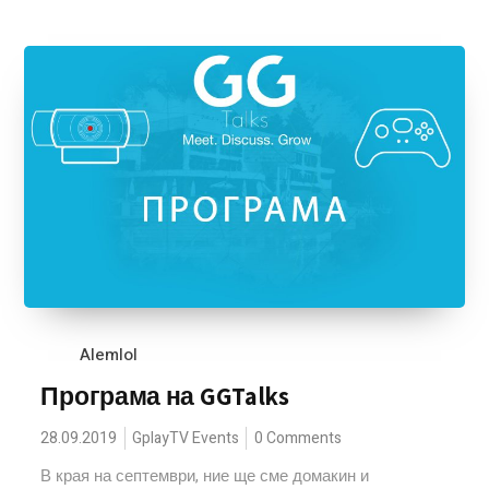
Alemlol
Програма на GGTalks
28.09.2019
GplayTV Events
0 Comments
В края на септември, ние ще сме домакин и