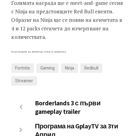
Голямата награда ще е meet-and-game сесия
с Ninja на предстоящите Red Bull евенти.
Образът на Ninja ще се появи на кенчетата в
4 и 12 packs стекчета до изчерпване на
количествата.
Благодарим на Димитър Стоев за новината.
Fortnite
Gaming
Ninja
Redbull
Streamer
Borderlands 3 с първи
gameplay trailer
Програма на GplayTV за 3ти
Април