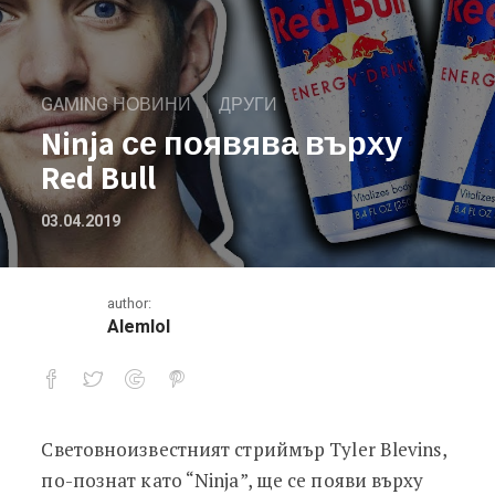
GAMING НОВИНИ
ДРУГИ
Ninja се появява върху
Red Bull
03.04.2019
author:
Alemlol
Световноизвестният стриймър Tyler Blevins,
Ninja се появява върху Red Bull
по-познат като “Ninja”, ще се появи върху