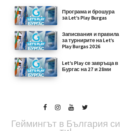
Програма и брошура
за Let’s Play Burgas
Записвания и правила
за турнирите на Let’s
Play Burgas 2026
Let’s Play се завръща в
Бургас на 27 и 28ми
Геймингът в България си