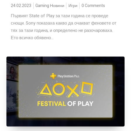
24.02.2023
Gaming Новини
Игри
0 Comments
Първият State of Play за тази година се проведе
снощи. Sony показаха какво да очакват феновете от
тях за тази година, и определено не разочароваха.
Ето всичко обявено...