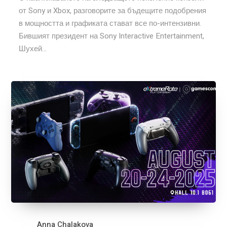
от Sony и Xbox, разговорите за бъдещите подобрения
в мощността и графиката стават все по-интензивни.
Бившият президент на Sony Interactive Entertainment,
Шухей...
Anna Chalakova