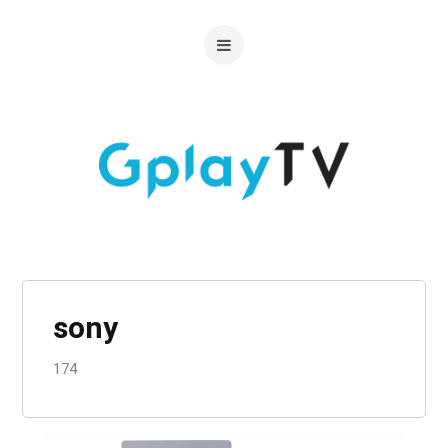
sony
174