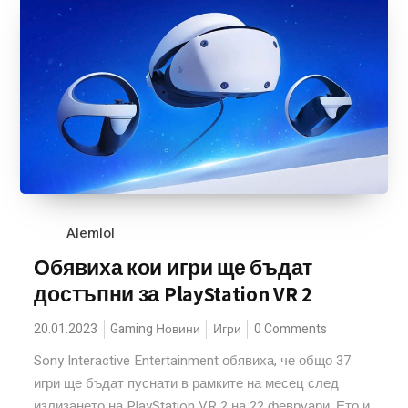
Alemlol
Обявиха кои игри ще бъдат
достъпни за PlayStation VR 2
20.01.2023
Gaming Новини
Игри
0 Comments
Sony Interactive Entertainment обявиха, че общо 37
игри ще бъдат пуснати в рамките на месец след
излизането на PlayStation VR 2 на 22 февруари. Ето и