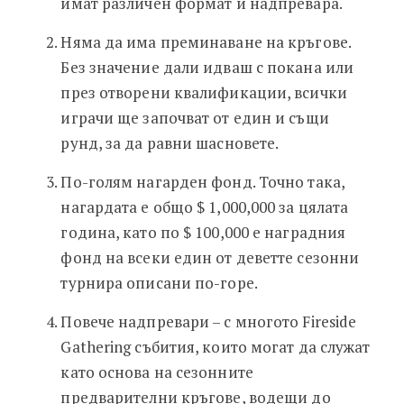
имат различен формат и надпревара.
Няма да има преминаване на кръгове.
Без значение дали идваш с покана или
през отворени квалификации, всички
играчи ще започват от един и същи
рунд, за да равни шасновете.
По-голям нагарден фонд. Точно така,
нагардата е общо $ 1,000,000 за цялата
година, като по $ 100,000 е наградния
фонд на всеки един от деветте сезонни
турнира описани по-горе.
Повече надпревари – с многото Fireside
Gathering събития, които могат да служат
като основа на сезонните
предварителни кръгове, водещи до