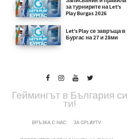
Записвания и правила
за турнирите на Let’s
Play Burgas 2026
Let’s Play се завръща в
Бургас на 27 и 28ми
Геймингът в България си
ти!
ВРЪЗКА С НАС
ЗА GPLAYTV