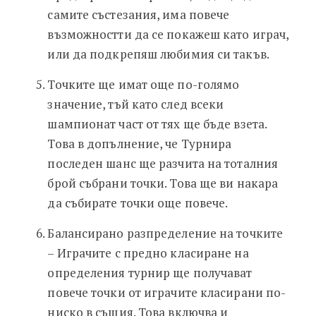
самите състезания, има повече
възможностти да се покажеш като играч,
или да подкрепяш любимия си такъв.
Точките ще имат още по-голямо
значение, тъй като след всеки
шампионат част от тях ще бъде взета.
Това в допълнение, че Турнира
последен шанс ще разчита на тоталния
брой събрани точки. Това ще ви накара
да събирате точки още повече.
Балансирано разпределение на точките
– Играчите с предно класиране на
определения турнир ще получават
повече точки от играчите класирани по-
ниско в същия. Това включва и