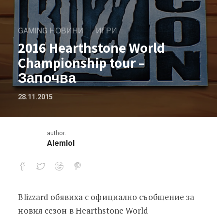
GAMING НОВИНИ
ИГРИ
2016 Hearthstone World
Championship tour –
Започва
28.11.2015
author:
Alemlol
Blizzard обявиха с официално съобщение за
2016 Hearthstone World Championship
новия сезон в Hearthstone World