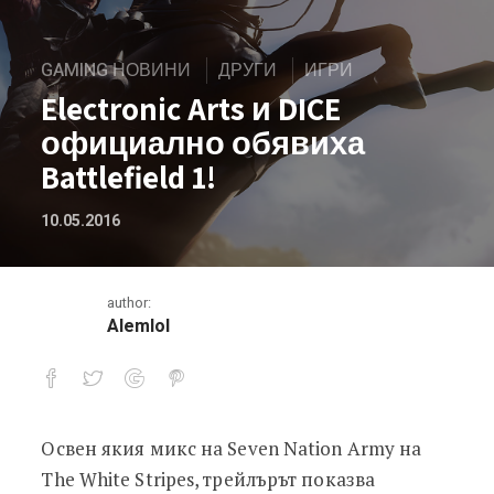
GAMING НОВИНИ
ДРУГИ
ИГРИ
Electronic Arts и DICE
официално обявиха
Battlefield 1!
10.05.2016
author:
Alemlol
Освен якия микс на Seven Nation Army на
Electronic Arts и DICE официално обя
The White Stripes, трейлърът показва